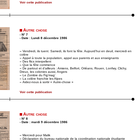
Voir cette publication
Autre chose
- N° 7
- Date : Lundi 8 décembre 1986
–
Vendredi, ils tuent. Samedi, ils font la fête. Aujourd’hui en deuil, mercredi en
colère
–
Appel à toute la population, appel aux parents et aux enseignants
–
Des flics interpellent
–
Que la fête commence
–
De partout et d’ailleurs : Amiens, Belfort, Orléans, Rouen, Lonfwy, Clichy,
Dreux, les colonies aussi, Angers
–
Le Zombie du Fig’mag’
–
La colère franchie les Alpes
–
Aidez-nous à sortir « Autre-chose »
Voir cette publication
Autre chose
- N° 8
- Date : mardi 9 décembre 1986
–
Mercredi pour Malik
–
Déclaration du bureau nationale de la coordination nationale étudiante