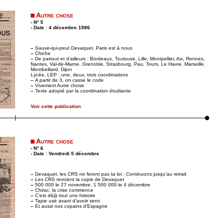
Autre chose
- N° 5
- Date : 4 décembre 1986
–
Sauve-qui-peut Devaquet, Paris est à nous
–
Chiche
–
De partout et d’ailleurs : Bordeaux, Toulouse, Lille, Montpellier, Aix, Rennes,
Nantes, Val-de-Marne, Grenoble, Strasbourg, Pau, Tours, Le Havre, Marseille,
Montbelliard, Dijon
Lycée, LEP : une, deux, trois coordinations
–
A partir de 3, on casse le code
–
Vivement Autre chose
–
Texte adopté par la coordination étudiante
Voir cette publication
Autre chose
- N° 6
- Date : Vendredi 5 décembre
–
Devaquet, les CRS ne feront pas ta loi : Continuons jusqu’au retrait
–
Les CRS revoient la copie de Devaquet
–
500 000 le 27 novembre, 1 500 000 le 4 décembre
–
Chirac, la crise commence
–
C’est déjà tout une histoire
–
Tapie usé avant d’avoiir servi
–
Et aussi nos copains d’Espagne