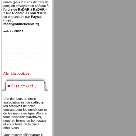
euros (plus 2 euros de frais de
port) en envoyant un chèque à
l’ordre de
RaDAR à RaDAR -
2 rue Richard-Lenoir 93100
ou en passant par
Paypal
(mail :
radar@numericable.fr)
.
==> 12 euros
didim escort
,
marmaris escort
,
didim escort bayan
,
marmaris
escort bayan
,
didim escort
bayanlar
,
marmaris escort
bayanlar
Aller à la boutique
L’un des buts de notre
association est de
collecter
les archives
de notre
courant pour les numériser et
de les mettre en ligne. Alors si
vous disposez d’archives,
nous en ferons un bon usage
et vous ferez de la place
chez vous.
Vous pouvez télécharger la