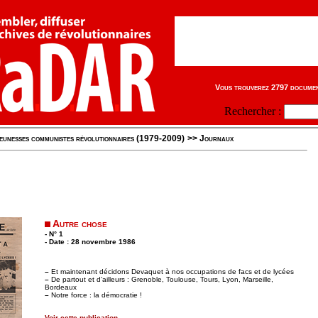
Vous trouverez 2797 document
Rechercher :
eunesses communistes révolutionnaires (1979-2009)
>>
Journaux
Autre chose
- N° 1
- Date : 28 novembre 1986
–
Et maintenant décidons Devaquet à nos occupations de facs et de lycées
–
De partout et d’ailleurs : Grenoble, Toulouse, Tours, Lyon, Marseille,
Bordeaux
–
Notre force : la démocratie !
Voir cette publication