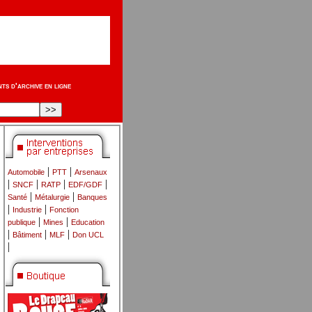
s d'archive en ligne
|
|
Automobile
PTT
Arsenaux
|
|
|
|
SNCF
RATP
EDF/GDF
|
|
Santé
Métalurgie
Banques
|
|
Industrie
Fonction
|
|
publique
Mines
Education
|
|
|
Bâtiment
MLF
Don UCL
|