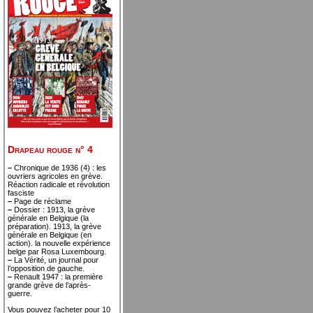
Drapeau rouge n° 4
–
Chronique de 1936 (4) : les
ouvriers agricoles en grève.
Réaction radicale et révolution
fasciste
–
Page de réclame
–
Dossier : 1913, la grève
générale en Belgique (la
préparation). 1913, la grève
générale en Belgique (en
action). la nouvelle expérience
belge par Rosa Luxembourg.
–
La Vérité, un journal pour
l’opposition de gauche.
–
Renault 1947 : la première
grande grève de l’après-
guerre.
Vous pouvez l’acheter pour 10