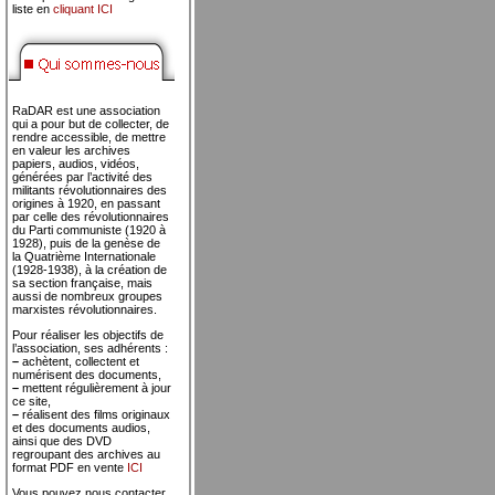
liste en
cliquant ICI
RaDAR est une association
qui a pour but de collecter, de
rendre accessible, de mettre
en valeur les archives
papiers, audios, vidéos,
générées par l’activité des
militants révolutionnaires des
origines à 1920, en passant
par celle des révolutionnaires
du Parti communiste (1920 à
1928), puis de la genèse de
la Quatrième Internationale
(1928-1938), à la création de
sa section française, mais
aussi de nombreux groupes
marxistes révolutionnaires.
Pour réaliser les objectifs de
l’association, ses adhérents :
–
achètent, collectent et
numérisent des documents,
–
mettent régulièrement à jour
ce site,
–
réalisent des films originaux
et des documents audios,
ainsi que des DVD
regroupant des archives au
format PDF en vente
ICI
Vous pouvez nous contacter