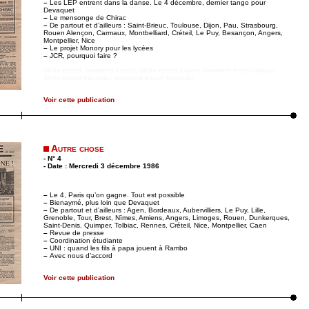
–
Les LEP entrent dans la danse. Le 4 décembre, dernier tango pour
Devaquet
–
Le mensonge de Chirac
–
De partout et d’ailleurs : Saint-Brieuc, Toulouse, Dijon, Pau, Strasbourg,
Rouen Alençon, Carmaux, Montbelliard, Créteil, Le Puy, Besançon, Angers,
Montpellier, Nice
–
Le projet Monory pour les lycées
–
JCR, pourquoi faire ?
didim escort
,
marmaris escort
,
didim escort bayan
,
marmaris escort bayan
,
didim escort bayanlar
,
marmaris escort bayanlar
Voir cette publication
Autre chose
- N° 4
- Date : Mercredi 3 décembre 1986
–
Le 4, Paris qu’on gagne. Tout est possible
–
Bienaymé, plus loin que Devaquet
–
De partout et d’ailleurs : Agen, Bordeaux, Aubervilliers, Le Puy, Lille,
Grenoble, Tour, Brest, Nïmes, Amiens, Angers, Limoges, Rouen, Dunkerques,
Saint-Denis, Quimper, Tolbiac, Rennes, Créteil, Nice, Montpellier, Caen
–
Revue de presse
–
Coordination étudiante
–
UNI : quand les fils à papa jouent à Rambo
–
Avec nous d’accord
Voir cette publication