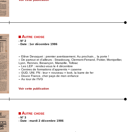
Autre chose
- N° 2
- Date : 1er décembre 1986
–
Elève Devaquet : premier avertissement. Au prochain... la porte !
–
De partout et d’ailleurs : Strasbourg, Clermont-Ferrand, Poitier, Montpellier,
Lyon, Rennes, Besançon, Marseille, Tolbiac
–
Les LEP : rendez-vous le 4 décembre
–
Centres de formations d’apprentis = caserne
–
GUD, UNI, FN : leur « nouveau » look, la barre de fer
–
Douce France, cher pays de mon enfance
–
Au tour de l’IVG
Voir cette publication
Autre chose
- N° 3
- Date : mardi 2 décembre 1986