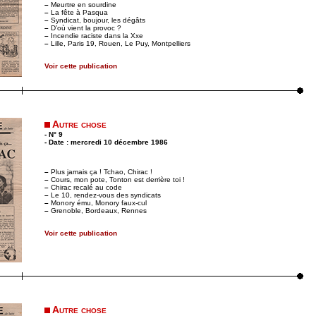
–
Meurtre en sourdine
–
La fête à Pasqua
–
Syndicat, boujour, les dégâts
–
D’où vient la provoc ?
–
Incendie raciste dans la Xxe
–
Lille, Paris 19, Rouen, Le Puy, Montpelliers
Voir cette publication
Autre chose
- N° 9
- Date : mercredi 10 décembre 1986
–
Plus jamais ça ! Tchao, Chirac !
–
Cours, mon pote, Tonton est derrière toi !
–
Chirac recalé au code
–
Le 10, rendez-vous des syndicats
–
Monory ému, Monory faux-cul
–
Grenoble, Bordeaux, Rennes
Voir cette publication
Autre chose