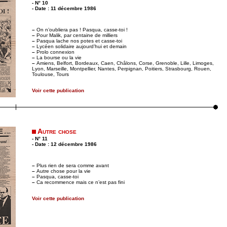
- N° 10
- Date : 11 décembre 1986
–
On n’oubliera pas ! Pasqua, casse-toi !
–
Pour Malik, par centaine de milliers
–
Pasqua lache nos potes et casse-toi
–
Lycéen solidaire aujourd’hui et demain
–
Prolo connexion
–
La bourse ou la vie
–
Amiens, Belfort, Bordeaux, Caen, Châlons, Corse, Grenoble, Lille, Limoges,
Lyon, Marseille, Montpellier, Nantes, Perpignan, Poitiers, Strasbourg, Rouen,
Toulouse, Tours
Voir cette publication
Autre chose
- N° 11
- Date : 12 décembre 1986
–
Plus rien de sera comme avant
–
Autre chose pour la vie
–
Pasqua, casse-toi
–
Ca recommence mais ce n’est pas fini
Voir cette publication