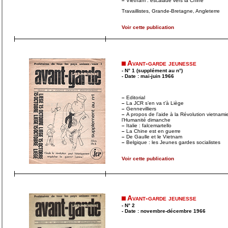
–
Vietnam : escalade vers la Chine
Travaillistes, Grande-Bretagne, Angleterre
Voir cette publication
Avant-garde jeunesse
- N° 1 (supplément au n°)
- Date : mai-juin 1966
–
Editorial
–
La JCR s’en va t’à Liège
–
Gennevilliers
–
A propos de l’aide à la Révolution vietnam
l’Humanité dimanche
–
Italie : falcemartello
–
La Chine est en guerre
–
De Gaulle et le Vietnam
–
Belgique : les Jeunes gardes socialistes
Voir cette publication
Avant-garde jeunesse
- N° 2
- Date : novembre-décembre 1966