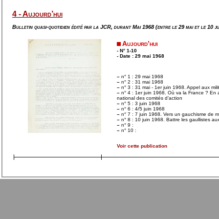
4 - Aujourd’hui
Bulletin quasi-quotidien édité par la JCR, durant Mai 1968 (entre le 29 mai et le 10 j
Aujourd’hui
- N° 1-10
- Date : 29 mai 1968
–
n° 1 : 29 mai 1968
–
n° 2 : 31 mai 1968
–
n° 3 : 31 mai - 1er juin 1968. Appel aux mili
–
n° 4 : 1er juin 1968. Où va la France ? E
national des comités d’action
–
n° 5 : 3 juin 1968
–
n° 6 : 4/5 juin 1968
–
n° 7 : 7 juin 1968. Vers un gauchisme de 
–
n° 8 : 10 juin 1968. Battre les gaullistes aux
–
n° 9 :
–
n° 10 :
Voir cette publication