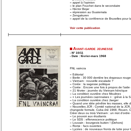
–
appel à l’opinion
–
le plan Fouchet dans le secondaire
–
Hector Bejar
–
répression au Guatemala
–
Zengakuren
–
appel de la conférence de Bruxelles pour la
Voir cette publication
Avant-garde jeunesse
- N° 10/11
- Date : février-mars 1968
FNL vaincra
–
Editorial
–
Berlin : 30 000 derrière les drapeaux rouge
–
Vietnam : nouvelle escalade ?
–
Corée : la sagesse politique
–
Corée : Encore une fois à propos de l’aide 
–
21 février : journée du Vietnam héroïque
–
La condition ouvrière chez Moulinex
–
« Les journées caennaises » : grève à la 
–
La condition ouvrière chez Jaeger
–
Quand une idée pénêtre les masses, elle dev
–
Nouvelles JCR : Comité national de la JCR
changede formule, Cuba été 1968, Rouen, Ca
Créer deux ou trois Vietnam : un mot d’ordre 
–
Le pouvoir aux étudiants
–
Le SDS : effervescence politique
–
Louvain : bourgeois buiten ! (Dehors)
–
Rome : facs ouvertes
–
Lycées : de nouveaux fronts de lutte pour 