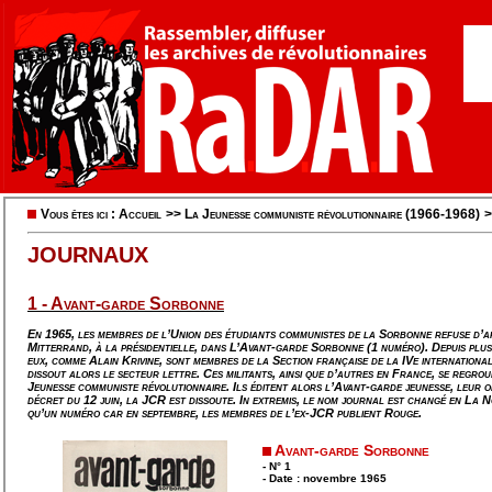
Vous êtes ici :
Accueil
>>
La Jeunesse communiste révolutionnaire (1966-1968)
JOURNAUX
1 - Avant-garde Sorbonne
En 1965, les membres de l’Union des étudiants communistes de la Sorbonne refuse d’a
Mitterrand, à la présidentielle, dans
L’Avant-garde Sorbonne
(1 numéro). Depuis plus
eux, comme Alain Krivine, sont membres de la Section française de la IVe internationa
dissout alors le secteur lettre. Ces militants, ainsi que d’autres en France, se regroup
Jeunesse communiste révolutionnaire. Ils éditent alors l’
Avant-garde jeunesse
, leur 
décret du 12 juin, la JCR est dissoute. In extremis, le nom journal est changé en
La N
qu’un numéro car en septembre, les membres de l’ex-JCR publient
Rouge
.
Avant-garde Sorbonne
- N° 1
- Date : novembre 1965