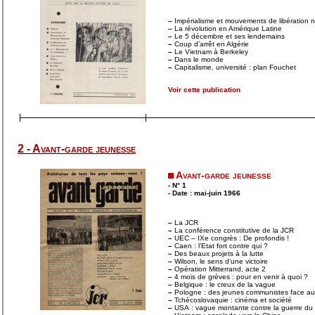
–
Impérialisme et mouvements de libération n
–
La révolution en Amérique Latine
–
Le 5 décembre et ses lendemains
–
Coup d’arrêt en Algérie
–
Le Vietnam à Berkeley
–
Dans le monde
–
Capitalisme, université : plan Fouchet
Voir cette publication
2 - Avant-garde jeunesse
Avant-garde jeunesse
- N° 1
- Date : mai-juin 1966
–
La JCR
–
La conférence constitutive de la JCR
–
UEC – IXe congrès : De profondis !
–
Caen : l’Etat fort contre qui ?
–
Des beaux projets à la lutte
–
Wilson, le sens d’une victoire
–
Opération Mitterrand, acte 2
–
4 mois de grèves : pour en venir à quoi ?
–
Belgique : le creux de la vague
–
Pologne : des jeunes communistes face au
–
Tchécoslovaquie : cinéma et société
–
USA : vague montante contre la guerre du