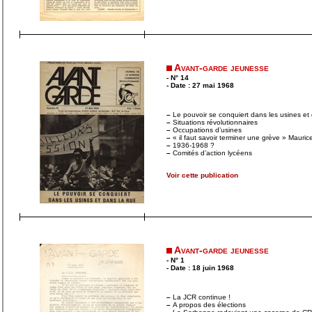
Avant-garde jeunesse
- N° 14
- Date : 27 mai 1968
–
Le pouvoir se conquiert dans les usines et 
–
Situations révolutionnaires
–
Occupations d’usines
–
« il faut savoir terminer une grève » Mauri
–
1936-1968 ?
–
Comités d’action lycéens
Voir cette publication
Avant-garde jeunesse
- N° 1
- Date : 18 juin 1968
–
La JCR continue !
–
A propos des élections