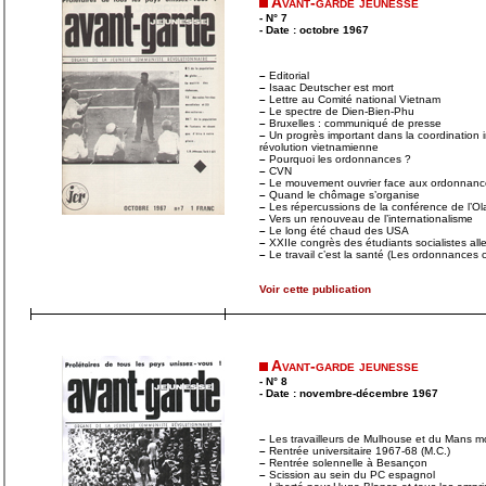
Avant-garde jeunesse
- N° 7
- Date : octobre 1967
–
Editorial
–
Isaac Deutscher est mort
–
Lettre au Comité national Vietnam
–
Le spectre de Dien-Bien-Phu
–
Bruxelles : communiqué de presse
–
Un progrès important dans la coordination in
révolution vietnamienne
–
Pourquoi les ordonnances ?
–
CVN
–
Le mouvement ouvrier face aux ordonnanc
–
Quand le chômage s’organise
–
Les répercussions de la conférence de l’Ol
–
Vers un renouveau de l’internationalisme
–
Le long été chaud des USA
–
XXIIe congrès des étudiants socialistes al
–
Le travail c’est la santé (Les ordonnances c
Voir cette publication
Avant-garde jeunesse
- N° 8
- Date : novembre-décembre 1967
–
Les travailleurs de Mulhouse et du Mans mo
–
Rentrée universitaire 1967-68 (M.C.)
–
Rentrée solennelle à Besançon
–
Scission au sein du PC espagnol