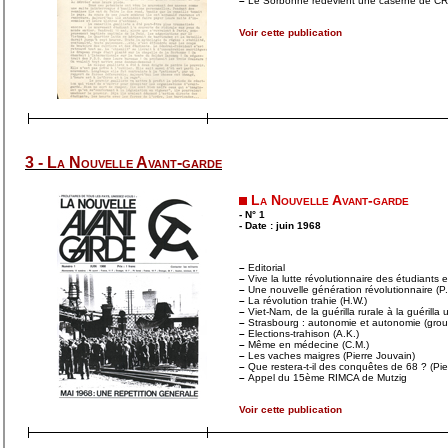
–
Le Sorbonne redevient une caserne de C
Voir cette publication
3 - La Nouvelle Avant-garde
La Nouvelle Avant-garde
- N° 1
- Date : juin 1968
–
Editorial
–
Vive la lutte révolutionnaire des étudiants e
–
Une nouvelle génération révolutionnaire (P.
–
La révolution trahie (H.W.)
–
Viet-Nam, de la guérilla rurale à la guérilla 
–
Strasbourg : autonomie et autonomie (gro
–
Elections-trahison (A.K.)
–
Même en médecine (C.M.)
–
Les vaches maigres (Pierre Jouvain)
–
Que restera-t-il des conquêtes de 68 ? (Pie
–
Appel du 15ème RIMCA de Mutzig
Voir cette publication