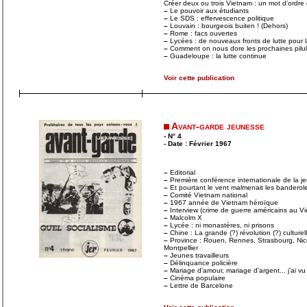
Créer deux ou trois Vietnam : un mot d’ordre 
–
Le pouvoir aux étudiants
–
Le SDS : effervescence politique
–
Louvain : bourgeois buiten ! (Dehors)
–
Rome : facs ouvertes
–
Lycées : de nouveaux fronts de lutte pour 
–
Comment on nous dore les prochaines pilu
–
Guadeloupe : la lutte continue
Voir cette publication
Avant-garde jeunesse
- N° 4
- Date : Février 1967
–
Editorial
–
Première conférence internationale de la j
–
Et pourtant le vent malmenait les banderole
–
Comité Vietnam national
–
1967 année de Vietnam héroïque
–
Interview (crime de guerre américains au V
–
Malcolm X
–
Lycée : ni monastères, ni prisons
–
Chine : La grande (?) révolution (?) culturell
–
Province : Rouen, Rennes, Strasbourg, Ni
Montpellier
–
Jeunes travailleurs
–
Délinquance policière
–
Mariage d’amour, mariage d’argent... j’ai vu
–
Cinéma populaire
–
Lettre de Barcelone