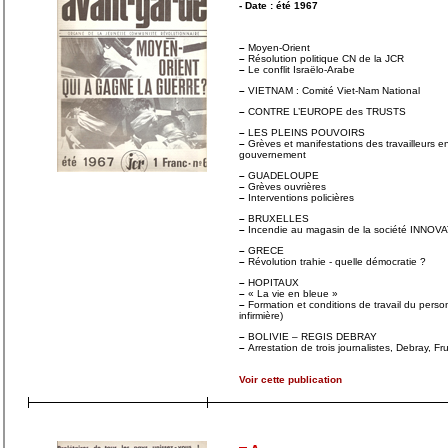
- Date : été 1967
–
Moyen-Orient
–
Résolution politique CN de la JCR
–
Le conflit Israëlo-Arabe
–
VIETNAM : Comité Viet-Nam National
–
CONTRE L’EUROPE des TRUSTS
–
LES PLEINS POUVOIRS
–
Grèves et manifestations des travailleurs e
gouvernement
–
GUADELOUPE
–
Grèves ouvrières
–
Interventions policières
–
BRUXELLES
–
Incendie au magasin de la société INNOV
–
GRECE
–
Révolution trahie - quelle démocratie ?
–
HOPITAUX
–
« La vie en bleue »
–
Formation et conditions de travail du perso
infirmière)
–
BOLIVIE – REGIS DEBRAY
–
Arrestation de trois journalistes, Debray, Fr
Voir cette publication