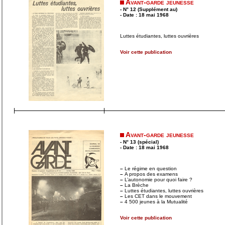
Avant-garde jeunesse
- N° 12 (Supplément au)
- Date : 18 mai 1968
Luttes étudiantes, luttes ouvrières
Voir cette publication
Avant-garde jeunesse
- N° 13 (spécial)
- Date : 18 mai 1968
–
Le régime en question
–
A propos des examens
–
L’autonomie pour quoi faire ?
–
La Brèche
–
Luttes étudiantes, luttes ouvrières
–
Les CET dans le mouvement
–
4 500 jeunes à la Mutualité
Voir cette publication