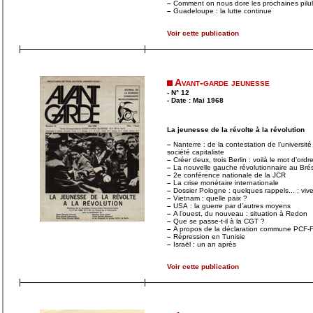
–
Comment on nous dore les prochaines pilu
–
Guadeloupe : la lutte continue
Voir cette publication
Avant-garde jeunesse
- N° 12
- Date : Mai 1968
La jeunesse de la révolte à la révolution
–
Nanterre : de la contestation de l’université 
société capitaliste
–
Créer deux, trois Berlin : voilà le mot d’ordr
–
La nouvelle gauche révolutionnaire au Brés
–
2e conférence nationale de la JCR
–
La crise monétaire internationale
–
Dossier Pologne : quelques rappels... ; vive
–
Vietnam : quelle paix ?
–
USA : la guerre par d’autres moyens
–
A l’ouest, du nouveau : situation à Redon
–
Que se passe-t-il à la CGT ?
–
A propos de la déclaration commune PCF
–
Répression en Tunisie
–
Israël : un an après
Voir cette publication