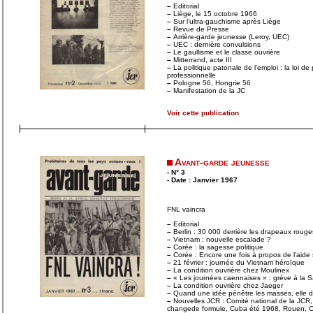
–
Editorial
–
Liège, le 15 octobre 1966
–
Sur l’ultra-gauchisme après Liège
–
Revue de Presse
–
Arrière-garde jeunesse (Leroy, UEC)
–
UEC : dernière convulsions
–
Le gaullisme et le classe ouvrière
–
Mitterrand, acte III
–
La politique patonale de l’emploi : la loi d
professionnelle
–
Pologne 56, Hongrie 56
–
Manifestation de la JC
Voir cette publication
Avant-garde jeunesse
- N° 3
- Date : Janvier 1967
FNL vaincra
–
Editorial
–
Berlin : 30 000 derrière les drapeaux rouge
–
Vietnam : nouvelle escalade ?
–
Corée : la sagesse politique
–
Corée : Encore une fois à propos de l’aide 
–
21 février : journée du Vietnam héroïque
–
La condition ouvrière chez Moulinex
–
« Les journées caennaises » : grève à la 
–
La condition ouvrière chez Jaeger
–
Quand une idée pénêtre les masses, elle dev
–
Nouvelles JCR : Comité national de la JCR
changede formule, Cuba été 1968, Rouen, Ca