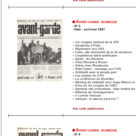
Voir cette publication
Avant-garde jeunesse
- N° 5
- Date : avril-mai 1967
–
1er congrès national de la JCR
–
Humphrey à Paris
–
Répression aux USA
–
Cuba, aile marchante de la 3e tendance
–
L’expérience latino-américaine
–
Après : les élections
–
Chez Renault à Rouen
–
Grève chez Rhodiaceta
–
Fidel Castro : message aux CVN
–
Solidarité avec le peuple grec
–
Les assises du CVN
–
La conférence du Bruxelles
–
Meeting de solidarité avec Hugo Blanco et
–
Echo du Xe congrès de l’UEC
–
Nanterre cité universitaire : faire tomber les
–
Réforme de l’enseignement
–
V comme Vietnam
–
Vietnam : le silence est-il d’or ?
Voir cette publication
Avant-garde jeunesse
- N° 6