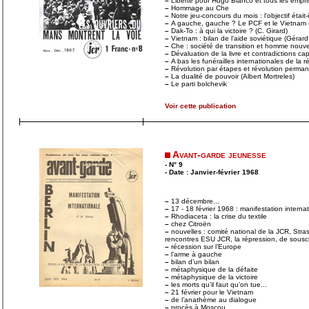
–
Liberté pour Hugo Blanco et tous les empri
–
Hommage au Che
–
Notre jeu-concours du mois : l’objectif était-i
–
A gauche, gauche ? Le PCF et le Vietnam (A
–
Dak-To : à qui la victoire ? (C. Girard)
–
Vietnam : bilan de l’aide soviétique (Gérar
–
Che : société de transition et homme nouvea
–
Dévaluation de la livre et contradictions capi
–
A bas les funérailles internationales de la r
–
Révolution par étapes et révolution perma
–
La dualité de pouvoir (Albert Mortreles)
–
Le parti bolchevik
Voir cette publication
Avant-garde jeunesse
- N° 9
- Date : Janvier-février 1968
–
13 décembre...
–
17 - 18 février 1968 : manifestation interna
–
Rhodiaceta : la crise du textile
–
chez Citroën
–
nouvelles : comité national de la JCR, Stra
rencontres ESU JCR, la répression, de sousc
–
récession sur l’Europe
–
l’arme à gauche
–
bilan d’un bilan
–
métaphysique de la défaite
–
métaphysique de la victoire
–
les morts qu’il faut qu’on tue...
–
21 février pour le Vietnam
–
de l’anathème au dialogue
–
procès à Moscou