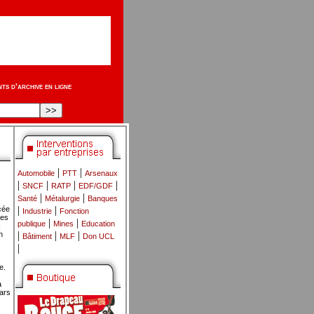
s d'archive en ligne
|
|
Automobile
PTT
Arsenaux
|
|
|
|
SNCF
RATP
EDF/GDF
|
|
Santé
Métalurgie
Banques
|
|
cée
Industrie
Fonction
ues
|
|
publique
Mines
Education
R
|
|
|
n
Bâtiment
MLF
Don UCL
|
e.
a
ars