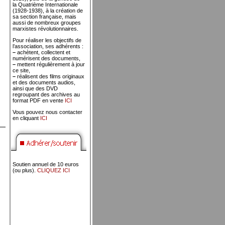
la Quatrième Internationale
(1928-1938), à la création de
sa section française, mais
aussi de nombreux groupes
marxistes révolutionnaires.
Pour réaliser les objectifs de
l’association, ses adhérents :
–
achètent, collectent et
numérisent des documents,
–
mettent régulièrement à jour
ce site,
–
réalisent des films originaux
et des documents audios,
ainsi que des DVD
regroupant des archives au
format PDF en vente
ICI
Vous pouvez nous contacter
en cliquant
ICI
Soutien annuel de 10 euros
(ou plus).
CLIQUEZ ICI