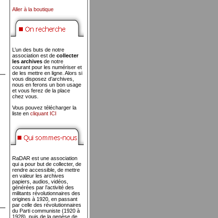
Aller à la boutique
L’un des buts de notre
association est de
collecter
les archives
de notre
courant pour les numériser et
de les mettre en ligne. Alors si
vous disposez d’archives,
nous en ferons un bon usage
et vous ferez de la place
chez vous.
Vous pouvez télécharger la
liste en
cliquant ICI
RaDAR est une association
qui a pour but de collecter, de
rendre accessible, de mettre
en valeur les archives
papiers, audios, vidéos,
générées par l’activité des
militants révolutionnaires des
origines à 1920, en passant
par celle des révolutionnaires
du Parti communiste (1920 à
1928), puis de la genèse de