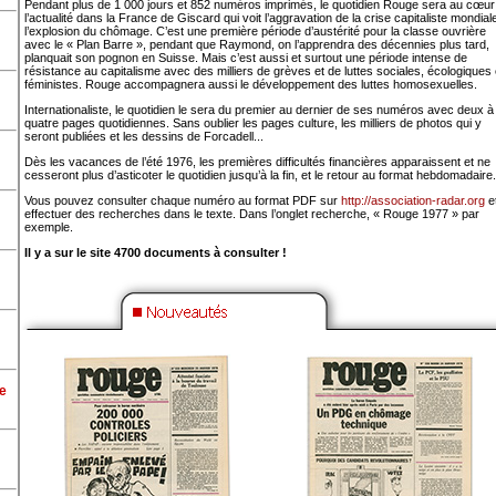
Pendant plus de 1 000 jours et 852 numéros imprimés, le quotidien Rouge sera au cœur
l’actualité dans la France de Giscard qui voit l’aggravation de la crise capitaliste mondiale
l’explosion du chômage. C’est une première période d’austérité pour la classe ouvrière
avec le « Plan Barre », pendant que Raymond, on l’apprendra des décennies plus tard,
planquait son pognon en Suisse. Mais c’est aussi et surtout une période intense de
résistance au capitalisme avec des milliers de grèves et de luttes sociales, écologiques 
féministes. Rouge accompagnera aussi le ­développement des luttes homosexuelles.
Internationaliste, le quotidien le sera du premier au dernier de ses numéros avec deux à
quatre pages quotidiennes. Sans oublier les pages culture, les milliers de photos qui y
seront publiées et les dessins de Forcadell...
Dès les vacances de l’été 1976, les premières difficultés financières apparaissent et ne
cesseront plus d’asticoter le quotidien jusqu’à la fin, et le retour au format hebdomadaire.
Vous pouvez consulter chaque numéro au format PDF sur
http://association-radar.org
e
effectuer des recherches dans le texte. Dans l’onglet recherche, « Rouge 1977 » par
exemple.
Il y a sur le site 4700 documents à consulter !
e