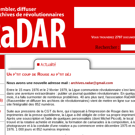
Vous trouverez 2797 document
Rechercher :
Un p’tit coup de Rouge au p’tit déj
Nous avons une nouvelle adresse mail :
archives.radar@gmail.com
Entre le 15 mars 1976 et le 2 février 1979, la Ligue communiste révolutionnaire s’est lan
dans une aventure extraordinaire : publier un journal quotidien révolutionnaire. En quelq
mois, il a fallu surmonter de nombreux problèmes. 40 ans plus tard, l’association RaDA
5)
(Rassembler et diffuser les archives de révolutionnaires) vient de mettre en ligne sur so
site l’intégralité des 852 numéros.
e
Suite aux pressions de la CGT du livre, qui s’opposait à l’impression de Rouge dans les
imprimeries de la presse quotidienne, la Ligue a été obligée de créer sa propre imprimeri
Après une souscription et l’aide de quelques personnalités (dont Michel Piccoli), le local
trouvé et la rotative achetée et installée, la formation de camarades à la composition, à l
photogravure et à la conduite d’une rotative a pu commencer entre décembre 1975 et m
1976. 1 000 jours et 852 numéros imprimés