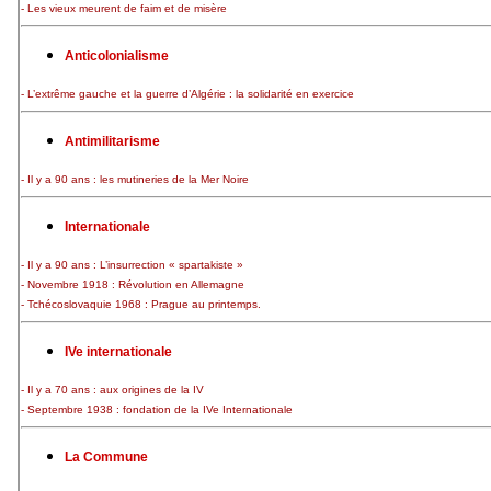
- Les vieux meurent de faim et de misère
Anticolonialisme
- L’extrême gauche et la guerre d’Algérie : la solidarité en exercice
Antimilitarisme
- Il y a 90 ans : les mutineries de la Mer Noire
Internationale
- Il y a 90 ans : L’insurrection « spartakiste »
- Novembre 1918 : Révolution en Allemagne
- Tchécoslovaquie 1968 : Prague au printemps.
IVe internationale
- Il y a 70 ans : aux origines de la IV
- Septembre 1938 : fondation de la IVe Internationale
La Commune