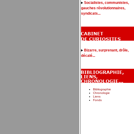
Socialistes, communistes,
gauches révolutionnaires,
syndicats...
Bizarre, surprenant, drôle,
décalé...
Bibliographie
Chronologie
Liens
Fonds