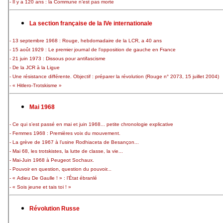
- Il y a 120 ans : la Commune n’est pas morte
La section française de la IVe internationale
- 13 septembre 1968 : Rouge, hebdomadaire de la LCR, a 40 ans
- 15 août 1929 : Le premier journal de l’opposition de gauche en France
- 21 juin 1973 : Dissous pour antifascisme
- De la JCR à la Ligue
- Une résistance différente. Objectif : préparer la révolution (Rouge n° 2073, 15 juillet 2004)
- « Hitlero-Trotskisme »
Mai 1968
- Ce qui s’est passé en mai et juin 1968... petite chronologie explicative
- Femmes 1968 : Premières voix du mouvement.
- La grève de 1967 à l’usine Rodhiaceta de Besançon...
- Mai 68, les trotskistes, la lutte de classe, la vie...
- Mai-Juin 1968 à Peugeot Sochaux.
- Pouvoir en question, question du pouvoir...
- « Adieu De Gaulle ! » : l’État ébranlé
- « Sois jeune et tais toi ! »
Révolution Russe