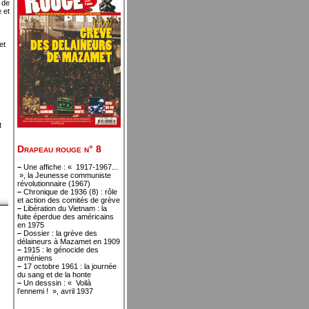
 de
 et
et
t
Drapeau rouge n° 8
–
Une affiche : « 1917-1967...
», la Jeunesse communiste
révolutionnaire (1967)
–
Chronique de 1936 (8) : rôle
et action des comités de grève
–
Libération du Vietnam : la
fuite éperdue des américains
en 1975
–
Dossier : la grève des
délaineurs à Mazamet en 1909
–
1915 : le génocide des
arméniens
–
17 octobre 1961 : la journée
du sang et de la honte
–
Un desssin : « Voilà
l’ennemi ! », avril 1937