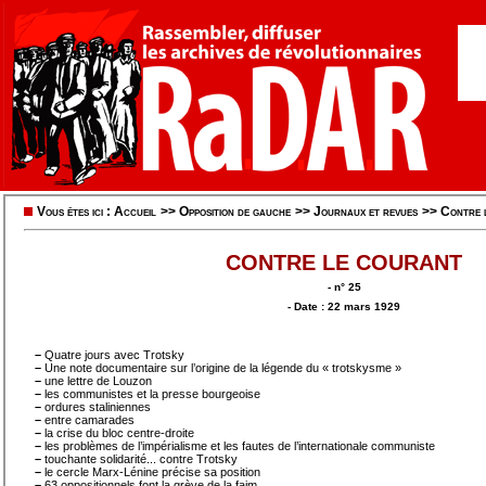
Vous êtes ici :
Accueil
>>
Opposition de gauche
>>
Journaux et revues
>>
Contre 
CONTRE LE COURANT
- n° 25
- Date : 22 mars 1929
–
Quatre jours avec Trotsky
–
Une note documentaire sur l’origine de la légende du « trotskysme »
–
une lettre de Louzon
–
les communistes et la presse bourgeoise
–
ordures staliniennes
–
entre camarades
–
la crise du bloc centre-droite
–
les problèmes de l’impérialisme et les fautes de l’internationale communiste
–
touchante solidarité... contre Trotsky
–
le cercle Marx-Lénine précise sa position
–
63 oppositionnels font la grève de la faim