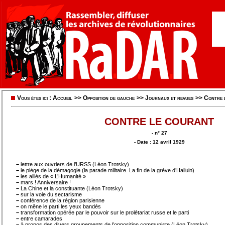
Vous êtes ici :
Accueil
>>
Opposition de gauche
>>
Journaux et revues
>>
Contre 
CONTRE LE COURANT
- n° 27
- Date : 12 avril 1929
–
lettre aux ouvriers de l’URSS (Léon Trotsky)
–
le piège de la démagogie (la parade militaire. La fin de la grève d’Halluin)
–
les alliés de « L’Humanité »
–
mars ! Anniversaire !
–
La Chine et la constituante (Léon Trotsky)
–
sur la voie du sectarisme
–
conférence de la région parisienne
–
on mêne le parti les yeux bandés
–
transformation opérée par le pouvoir sur le prolétariat russe et le parti
–
entre camarades
–
à propos des divers groupements de l’opposition communiste (Léon Trotsky)