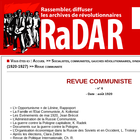
Vous êtes ici :
Accueil
>>
Socialistes, communistes, gauches révolutionnaires, syndic
(1920-1927)
>>
Revue communiste
REVUE COMMUNISTE
- n° 6
- Date : août 1920
–
L’« Opportunisme » de Lénine, Rappoport
–
La Famille et l’Etat Communiste, A. Kollontaï
–
Les Evénements de mai 1920, Jean Brécot
–
L’Administration de la Russie Communiste,
–
La guerre contre la Pologne capitaliste, K. Radek
–
Documents sur la guerre contre la Pologne,
–
L’Organisation économique dans la Russie des Soviets et en Occident, L. Trotsky
–
Après les élections, Clara Zetkin
–
Revue de Politique Internationale, Ch. R.