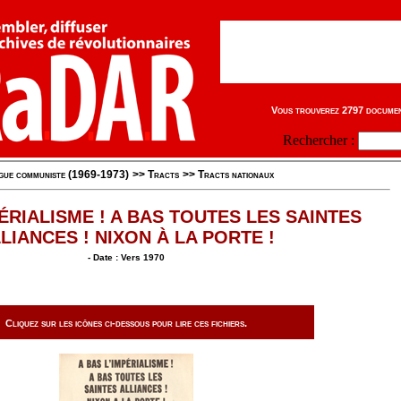
Vous trouverez 2797 document
Rechercher :
igue communiste (1969-1973)
>>
Tracts
>>
Tracts nationaux
PÉRIALISME ! A BAS TOUTES LES SAINTES
LIANCES ! NIXON À LA PORTE !
- Date : Vers 1970
Cliquez sur les icônes ci-dessous pour lire ces fichiers.