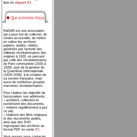
liste en
cliquant ICI
RaDAR est une association
qui a pour but de collecter, de
rendre accessible, de mettre
en valeur les archives
papiers, audios, vidéos,
générées par l’activité des
militants révolutionnaires des
origines à 1920, en passant
par celle des révolutionnaires
du Parti communiste (1920 à
1928), puis de la genèse de
la Quatrième Internationale
(1928-1938), à la création de
sa section française, mais
aussi de nombreux groupes
marxistes révolutionnaires.
Pour réaliser les objectifs de
l’association, ses adhérents :
–
achètent, collectent et
numérisent des documents,
–
mettent régulièrement à jour
ce site,
–
réalisent des films originaux
et des documents audios,
ainsi que des DVD
regroupant des archives au
format PDF en vente
ICI
Vous pouvez nous contacter