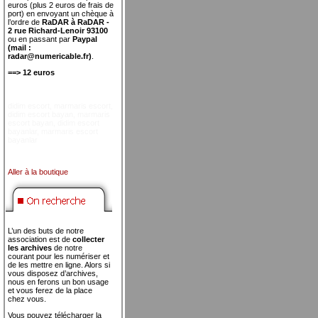
euros (plus 2 euros de frais de
port) en envoyant un chèque à
l’ordre de
RaDAR à RaDAR -
2 rue Richard-Lenoir 93100
ou en passant par
Paypal
(mail :
radar@numericable.fr)
.
==> 12 euros
didim escort
,
marmaris escort
,
didim escort bayan
,
marmaris
escort bayan
,
didim escort
bayanlar
,
marmaris escort
bayanlar
Aller à la boutique
L’un des buts de notre
association est de
collecter
les archives
de notre
courant pour les numériser et
de les mettre en ligne. Alors si
vous disposez d’archives,
nous en ferons un bon usage
et vous ferez de la place
chez vous.
Vous pouvez télécharger la