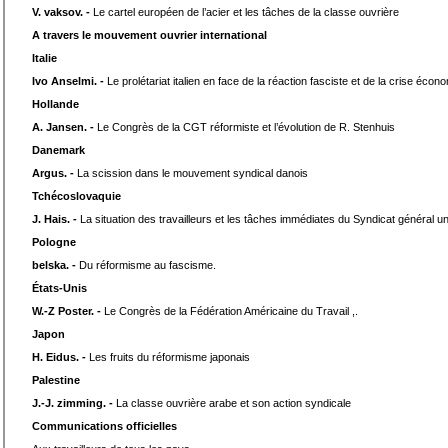
V. vaksov. -
Le cartel européen de l’acier et les tâches de la classe ouvrière
A travers le mouvement ouvrier international
Italie
Ivo Anselmi. -
Le prolétariat italien en face de la réaction fasciste et de la crise écon
Hollande
A. Jansen. -
Le Congrès de la CGT réformiste et l’évolution de R. Stenhuis
Danemark
Argus. -
La scission dans le mouvement syndical danois
Tchécoslovaquie
J. Hais. -
La situation des travailleurs et les tâches immédiates du Syndicat général u
Pologne
belska. -
Du réformisme au fascisme.
États-Unis
W.-Z Poster. -
Le Congrès de la Fédération Américaine du Travail ,.
Japon
H. Eidus. -
Les fruits du réformisme japonais
Palestine
J.-J. zimming. -
La classe ouvrière arabe et son action syndicale
Communications officielles