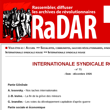
Vous êtes ici :
Accueil
>>
Socialistes, communistes, gauches révolutionnaires, syndic
Internationale syndicale rouge
>>
Internationale syndicale rouge
INTERNATIONALE SYNDICALE 
- n° 71
- Date : décembre 1926
Partie Générale
A. losovsky. -
Nos taches internationales
J.-B. levine. -
La fin de la grève des mineurs
G. brandler. -
Les voies du développement capitaliste d’après-guerre
Partie sociale et économique