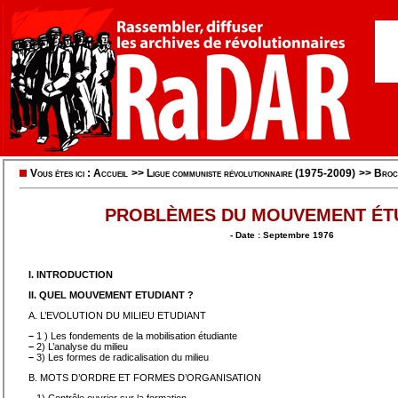
Vous êtes ici :
Accueil
>>
Ligue communiste révolutionnaire (1975-2009)
>>
Broc
PROBLÈMES DU MOUVEMENT ÉT
- Date : Septembre 1976
I. INTRODUCTION
II. QUEL MOUVEMENT ETUDIANT ?
A. L’EVOLUTION DU MILIEU ETUDIANT
–
1 ) Les fondements de la mobilisation étudiante
–
2) L’analyse du milieu
–
3) Les formes de radicalisation du milieu
B. MOTS D’ORDRE ET FORMES D’ORGANISATION