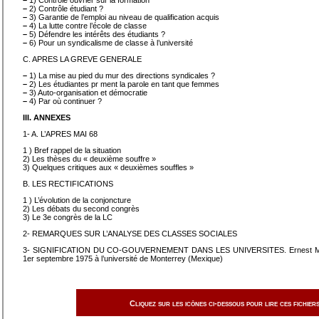
–
1) Contrôle ouvrier sur la formation
–
2) Contrôle étudiant ?
–
3) Garantie de l’emploi au niveau de qualification acquis
–
4) La lutte contre l’école de classe
–
5) Défendre les intérêts des étudiants ?
–
6) Pour un syndicalisme de classe à l’université
C. APRES LA GREVE GENERALE
–
1) La mise au pied du mur des directions syndicales ?
–
2) Les étudiantes pr ment la parole en tant que femmes
–
3) Auto-organisation et démocratie
–
4) Par où continuer ?
III. ANNEXES
1- A. L’APRES MAI 68
1 ) Bref rappel de la situation
2) Les thèses du « deuxième souffre »
3) Quelques critiques aux « deuxièmes souffles »
B. LES RECTIFICATIONS
1 ) L’évolution de la conjoncture
2) Les débats du second congrès
3) Le 3e congrès de la LC
2- REMARQUES SUR L’ANALYSE DES CLASSES SOCIALES
3- SIGNIFICATION DU CO-GOUVERNEMENT DANS LES UNIVERSITES. Ernest MA
1er septembre 1975 à l’université de Monterrey (Mexique)
Cliquez sur les icônes ci-dessous pour lire ces fichiers