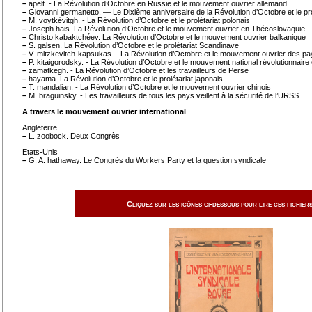
–
apelt. - La Révolution d’Octobre en Russie et le mouvement ouvrier allemand
–
Giovanni germanetto. — Le Dixième anniversaire de la Révolution d’Octobre et le prolé
–
M. voytkévitgh. - La Révolution d’Octobre et le prolétariat polonais
–
Joseph hais. La Révolution d’Octobre et le mouvement ouvrier en Thécoslovaquie
–
Christo kabaktchéev. La Révolution d’Octobre et le mouvement ouvrier balkanique
–
S. galsen. La Révolution d’Octobre et le prolétariat Scandinave
–
V. mitzkevitch-kapsukas. - La Révolution d’Octobre et le mouvement ouvrier des pa
–
P. kitaigorodsky. - La Révolution d’Octobre et le mouvement national révolutionnaire
–
zamatkegh. - La Révolution d’Octobre et les travailleurs de Perse
–
hayama. La Révolution d’Octobre et le prolétariat japonais
–
T. mandalian. - La Révolution d’Octobre et le mouvement ouvrier chinois
–
M. braguinsky. - Les travailleurs de tous les pays veillent à la sécurité de l’URSS
A travers le mouvement ouvrier international
Angleterre
–
L. zoobock. Deux Congrès
Etats-Unis
–
G. A. hathaway. Le Congrès du Workers Party et la question syndicale
Cliquez sur les icônes ci-dessous pour lire ces fichiers