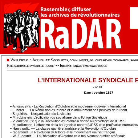
Vous êtes ici :
Accueil
>>
Socialistes, communistes, gauches révolutionnaires, syndic
Internationale syndicale rouge
>>
Internationale syndicale rouge
L’INTERNATIONALE SYNDICALE
- n° 81
- Date : octobre 1927
–
A. losovsky. - La Révolution d’Octobre et le mouvement ouvrier international
–
L. heller. — La Révolution d’Octobre et le mouvement des peuples de l’Orient
–
S. guirinis. - L’organisation de la victoire
–
M. rubinstein. L’édification du socialisme dans l’Union Soviétique
–
V. dmitriev. Ce que la Révolution d’Octobre a donné au prolétariat de l’URSS
–
M. selikmann. L’offensive de la bourgeoisie contre l’URSS et le prolétariat internation
–
Harry pollitt. — La classe ouvrière anglaise et la Révolution d’Octobre
–
racamond. La Révolution d’Octobre et le mouvement ouvrier français
–
W.-Z. poster. — La Révolution d’Octobre et le mouvement ouvrier américain