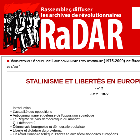
Vous êtes ici :
Accueil
>>
Ligue communiste révolutionnaire (1975-2009)
>>
Broc
de l’est"
STALINISME ET LIBERTÉS EN EUROP
- n° 2
- Date : 1977
–
Introduction
–
L’actualité des oppositions
–
Anticommunisme et défense de l’opposition soviétique
–
Le Régime "le plus démocratique du monde"
–
Qui défendre ?
–
Démocratie bourgeoise et démocratie socialiste
–
Liberté et dictature du prolétariat
–
Un révolutionnaire tchèque s’adresse aux révolutionnaires européens