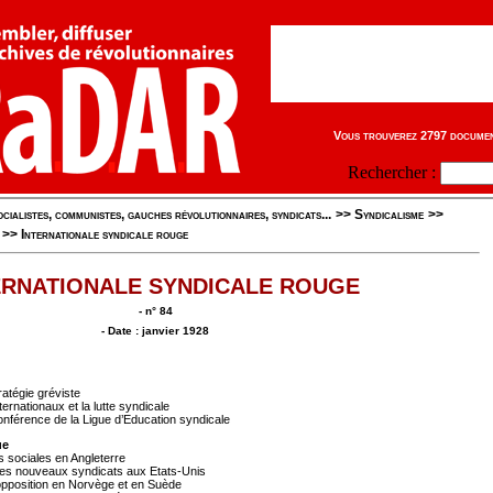
Vous trouverez 2797 document
Rechercher :
cialistes, communistes, gauches révolutionnaires, syndicats...
>>
Syndicalisme
>>
>>
Internationale syndicale rouge
ERNATIONALE SYNDICALE ROUGE
- n° 84
- Date : janvier 1928
atégie gréviste
rnationaux et la lutte syndicale
onférence de la Ligue d’Education syndicale
ue
 sociales en Angleterre
es nouveaux syndicats aux Etats-Unis
’opposition en Norvège et en Suède