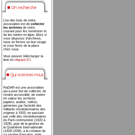
L’un des buts de notre
association est de
collecter
les archives
de notre
courant pour les numériser et
de les mettre en ligne. Alors si
vous disposez d’archives,
nous en ferons un bon usage
et vous ferez de la place
chez vous.
Vous pouvez télécharger la
liste en
cliquant ICI
RaDAR est une association
qui a pour but de collecter, de
rendre accessible, de mettre
en valeur les archives
papiers, audios, vidéos,
générées par l’activité des
militants révolutionnaires des
origines à 1920, en passant
par celle des révolutionnaires
du Parti communiste (1920 à
1928), puis de la genèse de
la Quatrième Internationale
(1928-1938), à la création de
sa section française, mais