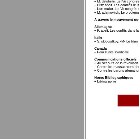
–
M. delobelle. Le IVe congrès 
–
Fritz apelt. Les comités d’u
–
Kurt muller. Le IVe congrès 
–
M. adamovitch. Le problème 
A travers le mouvement ouv
Allemagne
–
F. apelt. Les conflits dans l
Italie
–
S. slobosdkoy. -M- Le bilan 
Canada
–
Pour l’unité syndicale
Communications officiels
–
Au secours de la révolution
–
Contre les massacreurs des t
–
Contre les barons allemands d
Notes Bibliographiques
–
Bibliographie