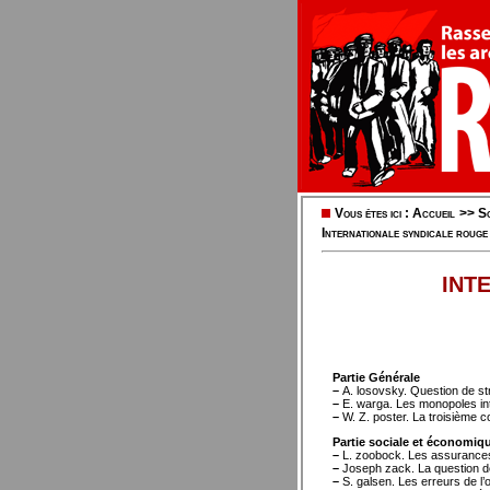
Vous êtes ici :
Accueil
>>
So
Internationale syndicale rouge
INT
Partie Générale
–
A. losovsky. Question de str
–
E. warga. Les monopoles inte
–
W. Z. poster. La troisième c
Partie sociale et économiq
–
L. zoobock. Les assurances
–
Joseph zack. La question d
–
S. galsen. Les erreurs de l