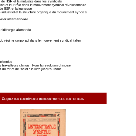
de l’ISR et la mutualité dans les syndicats
sine et leur rôle dans le mouvement syndical révolutionnaire
de l’ISR et la jeunesse
industriel et la structure organique du mouvement syndical
rier international
a sidérurgie allemande
du régime corporatif dans le mouvement syndical italien
 chinoise
ravailleurs chinois ! Pour la révolution chinoise
u fer et de l’acier : la lutte jusqu’au bout
Cliquez sur les icônes ci-dessous pour lire ces fichiers.