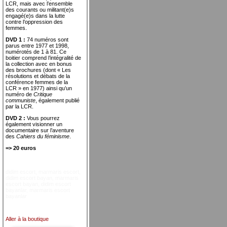
LCR, mais avec l’ensemble
des courants ou militant(e)s
engagé(e)s dans la lutte
contre l’oppression des
femmes.
DVD 1 :
74 numéros sont
parus entre 1977 et 1998,
numérotés de 1 à 81. Ce
boitier comprend l’intégralité de
la collection avec en bonus
des brochures (dont « Les
résolutions et débats de la
conférence femmes de la
LCR » en 1977) ainsi qu’un
numéro de
Critique
communiste
, également publié
par la LCR.
DVD 2 :
Vous pourrez
également visionner un
documentaire sur l’aventure
des
Cahiers du féminisme
.
=> 20 euros
didim escort
,
marmaris escort
,
didim escort bayan
,
marmaris
escort bayan
,
didim escort
bayanlar
,
marmaris escort
bayanlar
Aller à la boutique