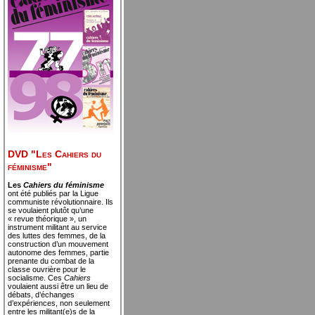
DVD "Les Cahiers du
féminisme"
Les
Cahiers du féminisme
ont été publiés par la Ligue
communiste révolutionnaire. Ils
se voulaient plutôt qu’une
« revue théorique », un
instrument militant au service
des luttes des femmes, de la
construction d’un mouvement
autonome des femmes, partie
prenante du combat de la
classe ouvrière pour le
socialisme. Ces
Cahiers
voulaient aussi être un lieu de
débats, d’échanges
d’expériences, non seulement
entre les militant(e)s de la