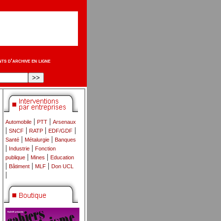
s d'archive en ligne
|
|
Automobile
PTT
Arsenaux
|
|
|
|
SNCF
RATP
EDF/GDF
|
|
Santé
Métalurgie
Banques
|
|
Industrie
Fonction
|
|
publique
Mines
Education
|
|
|
Bâtiment
MLF
Don UCL
|