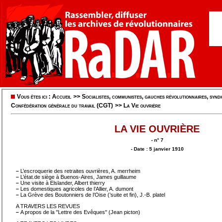
Vous êtes ici :
Accueil
>>
Socialistes, communistes, gauches révolutionnaires, syndic
Confédération générale du travail (CGT)
>>
La Vie ouvrière
LA VIE OUVRIÈRE
- n° 7
- Date : 5 janvier 1910
–
L’escroquerie des retraites ouvrières, A. merrheim
–
L’état.de siège à Buenos-Aires, James guillaume
–
Une visite à Elslander, Albert thierry
–
Les domestiques agricoles de l’Allier, A. dumont
–
La Grève des Boutonniers de l’Oise (’suite et fin), J.-B. platel
A TRAVERS LES REVUES
–
A propos de la "Lettre des Evêques" (Jean picton)