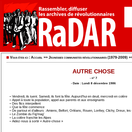
Vous êtes ici :
Accueil
>>
Jeunesses communistes révolutionnaires (1979-2009)
>
AUTRE CHOSE
- n° 7
- Date : Lundi 8 décembre 1986
–
Vendredi, ils tuent. Samedi, ils font la fête. Aujourd’hui en deuil, mercredi en colère
–
Appel à toute la population, appel aux parents et aux enseignants
–
Des flics interpellent
–
Que la fête commence
–
De partout et d’ailleurs : Amiens, Belfort, Orléans, Rouen, Lonfwy, Clichy, Dreux, les
–
Le Zombie du Fig’mag’
–
La colère franchie les Alpes
–
Aidez-nous à sortir « Autre-chose »