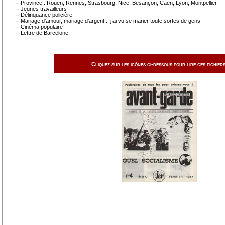
–
Province : Rouen, Rennes, Strasbourg, Nice, Besançon, Caen, Lyon, Montpellier
–
Jeunes travailleurs
–
Délinquance policière
–
Mariage d’amour, mariage d’argent... j’ai vu se marier toute sortes de gens
–
Cinéma populaire
–
Lettre de Barcelone
Cliquez sur les icônes ci-dessous pour lire ces fichiers