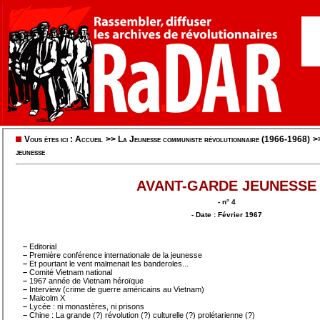
Vous êtes ici :
Accueil
>>
La Jeunesse communiste révolutionnaire (1966-1968)
>
jeunesse
AVANT-GARDE JEUNESSE
- n° 4
- Date : Février 1967
–
Editorial
–
Première conférence internationale de la jeunesse
–
Et pourtant le vent malmenait les banderoles...
–
Comité Vietnam national
–
1967 année de Vietnam héroïque
–
Interview (crime de guerre américains au Vietnam)
–
Malcolm X
–
Lycée : ni monastères, ni prisons
–
Chine : La grande (?) révolution (?) culturelle (?) prolétarienne (?)