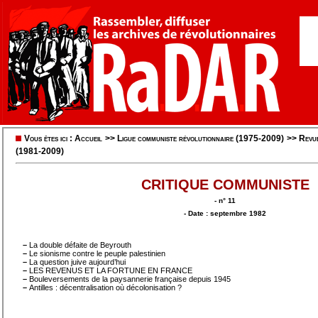
Vous êtes ici :
Accueil
>>
Ligue communiste révolutionnaire (1975-2009)
>>
Revu
(1981-2009)
CRITIQUE COMMUNISTE
- n° 11
- Date : septembre 1982
–
La double défaite de Beyrouth
–
Le sionisme contre le peuple palestinien
–
La question juive aujourd’hui
–
LES REVENUS ET LA FORTUNE EN FRANCE
–
Bouleversements de la paysannerie française depuis 1945
–
Antilles : décentralisation où décolonisation ?