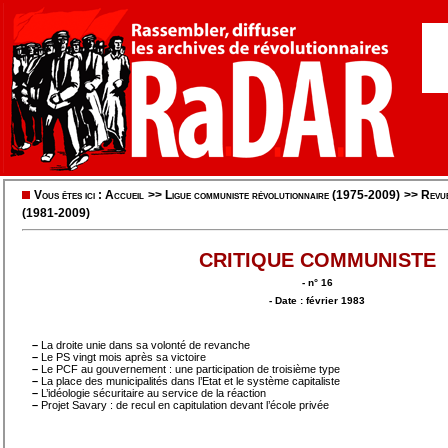
Vous êtes ici :
Accueil
>>
Ligue communiste révolutionnaire (1975-2009)
>>
Revu
(1981-2009)
CRITIQUE COMMUNISTE
- n° 16
- Date : février 1983
–
La droite unie dans sa volonté de revanche
–
Le PS vingt mois après sa victoire
–
Le PCF au gouvernement : une participation de troisième type
–
La place des municipalités dans l’Etat et le système capitaliste
–
L’idéologie sécuritaire au service de la réaction
–
Projet Savary : de recul en capitulation devant l’école privée