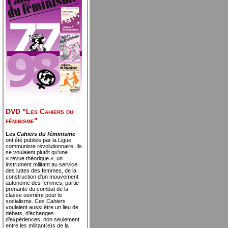
DVD "Les Cahiers du
féminisme"
Les
Cahiers du féminisme
ont été publiés par la Ligue
communiste révolutionnaire. Ils
se voulaient plutôt qu’une
« revue théorique », un
instrument militant au service
des luttes des femmes, de la
construction d’un mouvement
autonome des femmes, partie
prenante du combat de la
classe ouvrière pour le
socialisme. Ces
Cahiers
voulaient aussi être un lieu de
débats, d’échanges
d’expériences, non seulement
entre les militant(e)s de la