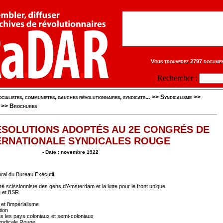
Vous trouverez 2797 document
Rechercher :
cialistes, communistes, gauches révolutionnaires, syndicats...
>>
Syndicalisme
>>
>>
Brochures
ÉSOLUTIONS ADOPTÉS AU 2E CONGRÉS DE
TERNATIONALE SYNDICALES ROUGE
- Date : novembre 1922
oral du Bureau Exécutif
ivité scissionniste des gens d’Amsterdam et la lutte pour le front unique
et l’ISR
 et l’impérialisme
tion
 les pays coloniaux et semi-coloniaux
Syndicale Rouge