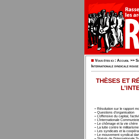
Vous êtes ici :
Accueil
>>
So
Internationale syndicale rouge
THÈSES ET R
L’IN
–
Résolution sur le rapport m
–
Questions d’organisation
–
L’offensive du capital, l’act
–
L’Internationale Communiste 
–
Le chômage et la vie chère
–
La lutte contre le militarisme
–
Les syndicats et la coopéra
–
Le mouvement syndical dans
–
Statuts de l’Internationale 