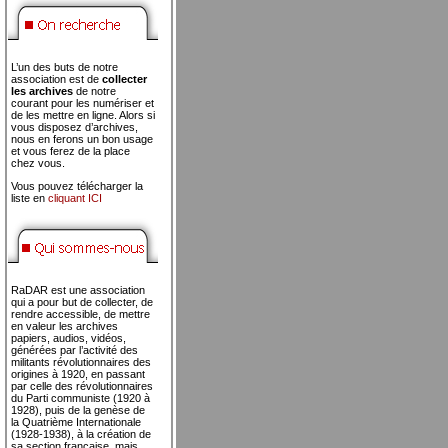
L’un des buts de notre
association est de
collecter
les archives
de notre
courant pour les numériser et
de les mettre en ligne. Alors si
vous disposez d’archives,
nous en ferons un bon usage
et vous ferez de la place
chez vous.
Vous pouvez télécharger la
liste en
cliquant ICI
RaDAR est une association
qui a pour but de collecter, de
rendre accessible, de mettre
en valeur les archives
papiers, audios, vidéos,
générées par l’activité des
militants révolutionnaires des
origines à 1920, en passant
par celle des révolutionnaires
du Parti communiste (1920 à
1928), puis de la genèse de
la Quatrième Internationale
(1928-1938), à la création de
sa section française, mais