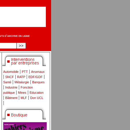
s d'archive en ligne
|
|
Automobile
PTT
Arsenaux
|
|
|
|
SNCF
RATP
EDF/GDF
|
|
Santé
Métalurgie
Banques
|
|
Industrie
Fonction
|
|
publique
Mines
Education
|
|
|
Bâtiment
MLF
Don UCL
|