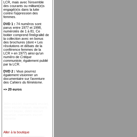
LCR, mais avec l’ensemble
des courants ou militant(e)s
engagé(e)s dans la lutte
contre l’oppression des
femmes.
DVD 1 :
74 numéros sont
parus entre 1977 et 1998,
numérotés de 1 à 81. Ce
boitier comprend l’intégralité de
la collection avec en bonus
des brochures (dont « Les
résolutions et débats de la
conférence femmes de la
LCR » en 1977) ainsi qu’un
numéro de
Critique
communiste
, également publié
par la LCR.
DVD 2 :
Vous pourrez
également visionner un
documentaire sur l’aventure
des
Cahiers du féminisme
.
=> 20 euros
didim escort
,
marmaris escort
,
didim escort bayan
,
marmaris
escort bayan
,
didim escort
bayanlar
,
marmaris escort
bayanlar
Aller à la boutique