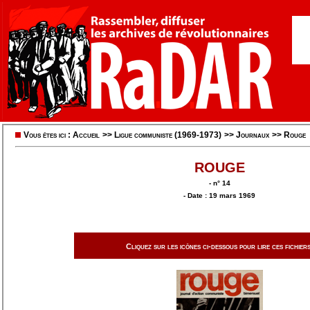
Vous êtes ici :
Accueil
>>
Ligue communiste (1969-1973)
>>
Journaux
>>
Rouge
ROUGE
- n° 14
- Date : 19 mars 1969
Cliquez sur les icônes ci-dessous pour lire ces fichiers