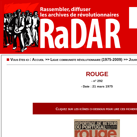
Vous êtes ici :
Accueil
>>
Ligue communiste révolutionnaire (1975-2009)
>>
Jour
ROUGE
- n° 292
- Date : 21 mars 1975
Cliquez sur les icônes ci-dessous pour lire ces fichiers