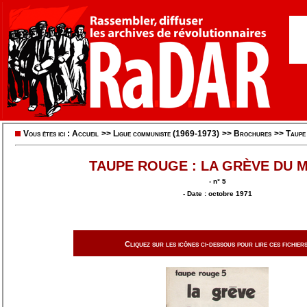
Vous êtes ici :
Accueil
>>
Ligue communiste (1969-1973)
>>
Brochures
>>
Taupe
TAUPE ROUGE : LA GRÈVE DU 
- n° 5
- Date : octobre 1971
Cliquez sur les icônes ci-dessous pour lire ces fichiers