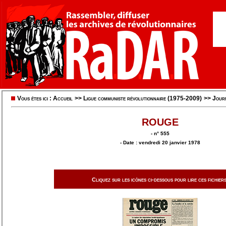
Vous êtes ici :
Accueil
>>
Ligue communiste révolutionnaire (1975-2009)
>>
Jour
ROUGE
- n° 555
- Date : vendredi 20 janvier 1978
Cliquez sur les icônes ci-dessous pour lire ces fichiers