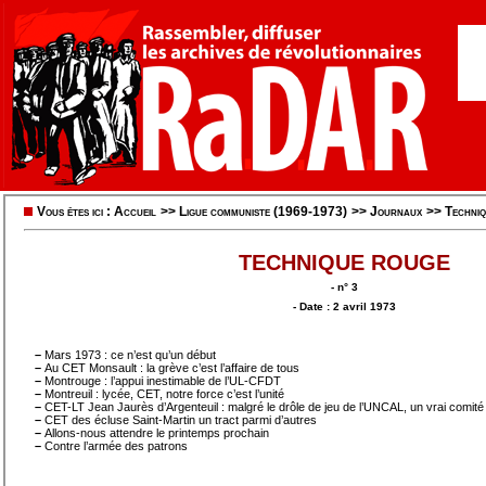
Vous êtes ici :
Accueil
>>
Ligue communiste (1969-1973)
>>
Journaux
>>
Techni
TECHNIQUE ROUGE
- n° 3
- Date : 2 avril 1973
–
Mars 1973 : ce n’est qu’un début
–
Au CET Monsault : la grève c’est l’affaire de tous
–
Montrouge : l’appui inestimable de l’UL-CFDT
–
Montreuil : lycée, CET, notre force c’est l’unité
–
CET-LT Jean Jaurès d’Argenteuil : malgré le drôle de jeu de l’UNCAL, un vrai comité
–
CET des écluse Saint-Martin un tract parmi d’autres
–
Allons-nous attendre le printemps prochain
–
Contre l’armée des patrons