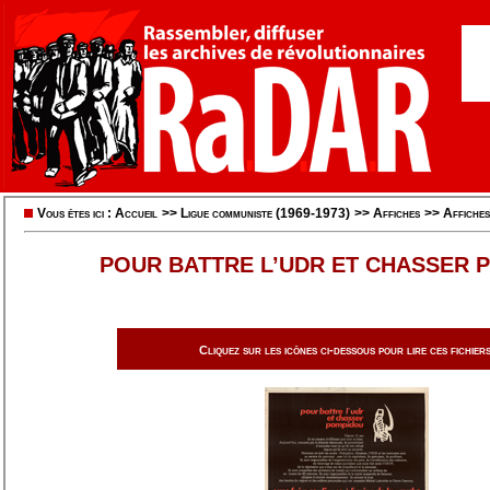
Vous êtes ici :
Accueil
>>
Ligue communiste (1969-1973)
>>
Affiches
>>
Affiches
POUR BATTRE L’UDR ET CHASSER 
Cliquez sur les icônes ci-dessous pour lire ces fichiers