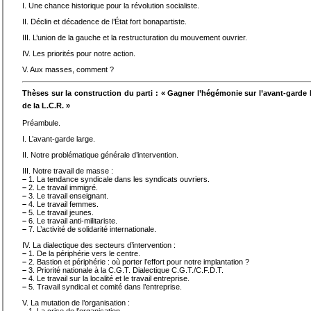
I. Une chance historique pour la révolution socialiste.
II. Déclin et décadence de l’État fort bonapartiste.
III. L’union de la gauche et la restructuration du mouvement ouvrier.
IV. Les priorités pour notre action.
V. Aux masses, comment ?
Thèses sur la construction du parti : « Gagner l’hégémonie sur l’avant-garde l
de la L.C.R. »
Préambule.
I. L’avant-garde large.
II. Notre problématique générale d’intervention.
III. Notre travail de masse :
–
1. La tendance syndicale dans les syndicats ouvriers.
–
2. Le travail immigré.
–
3. Le travail enseignant.
–
4. Le travail femmes.
–
5. Le travail jeunes.
–
6. Le travail anti-militariste.
–
7. L’activité de solidarité internationale.
IV. La dialectique des secteurs d’intervention :
–
1. De la périphérie vers le centre.
–
2. Bastion et périphérie : où porter l’effort pour notre implantation ?
–
3. Priorité nationale à la C.G.T. Dialectique C.G.T./C.F.D.T.
–
4. Le travail sur la localité et le travail entreprise.
–
5. Travail syndical et comité dans l’entreprise.
V. La mutation de l’organisation :