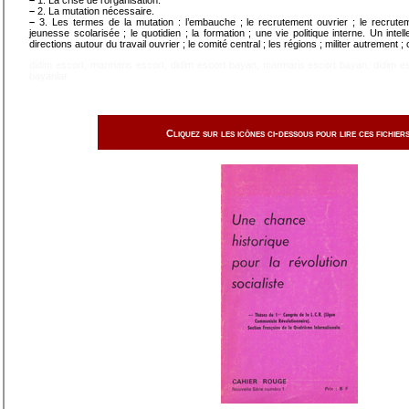
–
1. La crise de l’organisation.
–
2. La mutation nécessaire.
–
3. Les termes de la mutation : l’embauche ; le recrutement ouvrier ; le recruteme
jeunesse scolarisée ; le quotidien ; la formation ; une vie politique interne. Un intelle
directions autour du travail ouvrier ; le comité central ; les régions ; militer autrement ; 
didim escort
,
marmaris escort
,
didim escort bayan
,
marmaris escort bayan
,
didim e
bayanlar
Cliquez sur les icônes ci-dessous pour lire ces fichiers