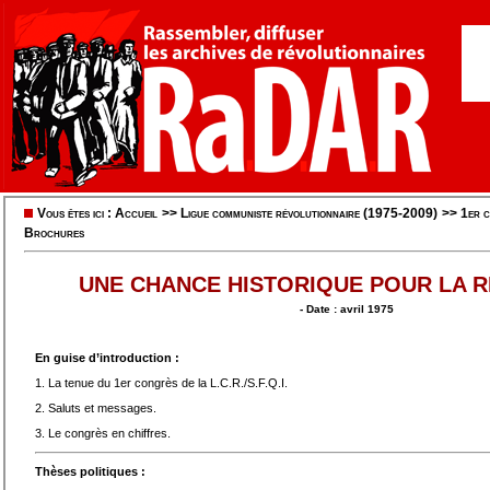
Vous êtes ici :
Accueil
>>
Ligue communiste révolutionnaire (1975-2009)
>>
1er 
Brochures
UNE CHANCE HISTORIQUE POUR LA 
- Date : avril 1975
En guise d’introduction :
1. La tenue du 1er congrès de la L.C.R./S.F.Q.I.
2. Saluts et messages.
3. Le congrès en chiffres.
Thèses politiques :