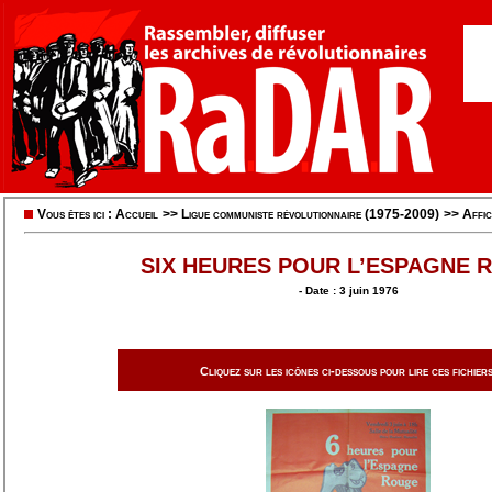
Vous êtes ici :
Accueil
>>
Ligue communiste révolutionnaire (1975-2009)
>>
Affic
SIX HEURES POUR L’ESPAGNE 
- Date : 3 juin 1976
Cliquez sur les icônes ci-dessous pour lire ces fichiers