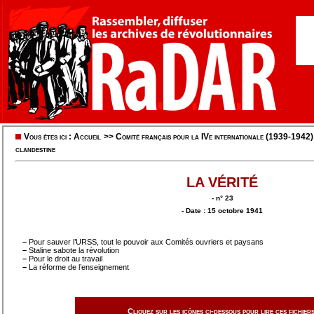
Vous êtes ici :
Accueil
>>
Comité français pour la IVe internationale (1939-1942)
clandestine
LA VÉRITÉ
- n° 23
- Date : 15 octobre 1941
–
Pour sauver l’URSS, tout le pouvoir aux Comités ouvriers et paysans
–
Staline sabote la révolution
–
Pour le droit au travail
–
La réforme de l’enseignement
Cliquez sur les icônes ci-dessous pour lire ces fichiers