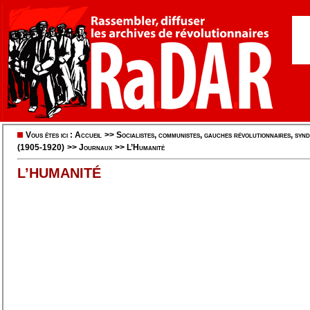
Vous êtes ici :
Accueil
>>
Socialistes, communistes, gauches révolutionnaires, syndi
(1905-1920)
>>
Journaux
>>
L’Humanité
L’HUMANITÉ