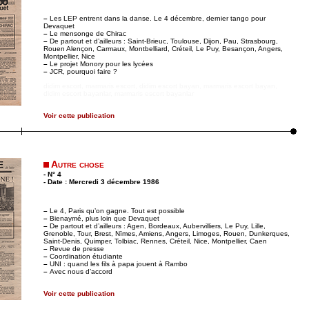
–
Les LEP entrent dans la danse. Le 4 décembre, dernier tango pour
Devaquet
–
Le mensonge de Chirac
–
De partout et d’ailleurs : Saint-Brieuc, Toulouse, Dijon, Pau, Strasbourg,
Rouen Alençon, Carmaux, Montbelliard, Créteil, Le Puy, Besançon, Angers,
Montpellier, Nice
–
Le projet Monory pour les lycées
–
JCR, pourquoi faire ?
didim escort
,
marmaris escort
,
didim escort bayan
,
marmaris escort bayan
,
didim escort bayanlar
,
marmaris escort bayanlar
Voir cette publication
Autre chose
- N° 4
- Date : Mercredi 3 décembre 1986
–
Le 4, Paris qu’on gagne. Tout est possible
–
Bienaymé, plus loin que Devaquet
–
De partout et d’ailleurs : Agen, Bordeaux, Aubervilliers, Le Puy, Lille,
Grenoble, Tour, Brest, Nïmes, Amiens, Angers, Limoges, Rouen, Dunkerques,
Saint-Denis, Quimper, Tolbiac, Rennes, Créteil, Nice, Montpellier, Caen
–
Revue de presse
–
Coordination étudiante
–
UNI : quand les fils à papa jouent à Rambo
–
Avec nous d’accord
Voir cette publication