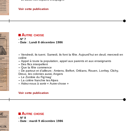
Voir cette publication
Autre chose
- N° 7
- Date : Lundi 8 décembre 1986
–
Vendredi, ils tuent. Samedi, ils font la fête. Aujourd’hui en deuil, mercredi en
colère
–
Appel à toute la population, appel aux parents et aux enseignants
–
Des flics interpellent
–
Que la fête commence
–
De partout et d’ailleurs : Amiens, Belfort, Orléans, Rouen, Lonfwy, Clichy,
Dreux, les colonies aussi, Angers
–
Le Zombie du Fig’mag’
–
La colère franchie les Alpes
–
Aidez-nous à sortir « Autre-chose »
Voir cette publication
Autre chose
- N° 8
- Date : mardi 9 décembre 1986