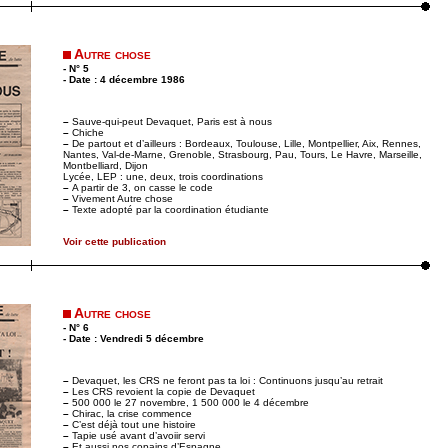
Autre chose
- N° 5
- Date : 4 décembre 1986
–
Sauve-qui-peut Devaquet, Paris est à nous
–
Chiche
–
De partout et d’ailleurs : Bordeaux, Toulouse, Lille, Montpellier, Aix, Rennes,
Nantes, Val-de-Marne, Grenoble, Strasbourg, Pau, Tours, Le Havre, Marseille,
Montbelliard, Dijon
Lycée, LEP : une, deux, trois coordinations
–
A partir de 3, on casse le code
–
Vivement Autre chose
–
Texte adopté par la coordination étudiante
Voir cette publication
Autre chose
- N° 6
- Date : Vendredi 5 décembre
–
Devaquet, les CRS ne feront pas ta loi : Continuons jusqu’au retrait
–
Les CRS revoient la copie de Devaquet
–
500 000 le 27 novembre, 1 500 000 le 4 décembre
–
Chirac, la crise commence
–
C’est déjà tout une histoire
–
Tapie usé avant d’avoiir servi
–
Et aussi nos copains d’Espagne