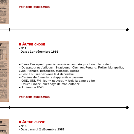
Voir cette publication
Autre chose
- N° 2
- Date : 1er décembre 1986
–
Elève Devaquet : premier avertissement. Au prochain... la porte !
–
De partout et d’ailleurs : Strasbourg, Clermont-Ferrand, Poitier, Montpellier,
Lyon, Rennes, Besançon, Marseille, Tolbiac
–
Les LEP : rendez-vous le 4 décembre
–
Centres de formations d’apprentis = caserne
–
GUD, UNI, FN : leur « nouveau » look, la barre de fer
–
Douce France, cher pays de mon enfance
–
Au tour de l’IVG
Voir cette publication
Autre chose
- N° 3
- Date : mardi 2 décembre 1986