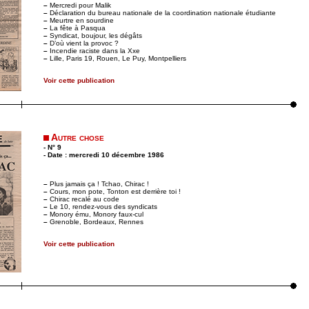
–
Mercredi pour Malik
–
Déclaration du bureau nationale de la coordination nationale étudiante
–
Meurtre en sourdine
–
La fête à Pasqua
–
Syndicat, boujour, les dégâts
–
D’où vient la provoc ?
–
Incendie raciste dans la Xxe
–
Lille, Paris 19, Rouen, Le Puy, Montpelliers
Voir cette publication
Autre chose
- N° 9
- Date : mercredi 10 décembre 1986
–
Plus jamais ça ! Tchao, Chirac !
–
Cours, mon pote, Tonton est derrière toi !
–
Chirac recalé au code
–
Le 10, rendez-vous des syndicats
–
Monory ému, Monory faux-cul
–
Grenoble, Bordeaux, Rennes
Voir cette publication