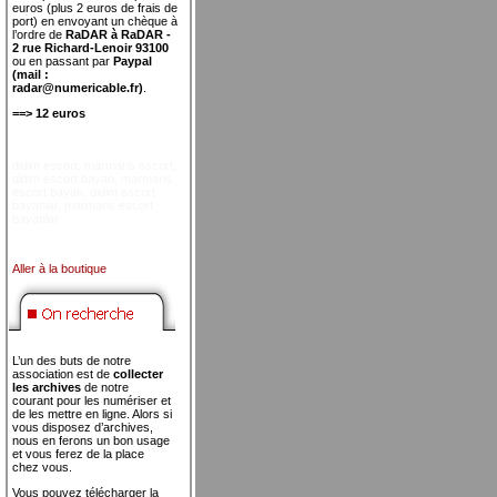
euros (plus 2 euros de frais de
port) en envoyant un chèque à
l’ordre de
RaDAR à RaDAR -
2 rue Richard-Lenoir 93100
ou en passant par
Paypal
(mail :
radar@numericable.fr)
.
==> 12 euros
didim escort
,
marmaris escort
,
didim escort bayan
,
marmaris
escort bayan
,
didim escort
bayanlar
,
marmaris escort
bayanlar
Aller à la boutique
L’un des buts de notre
association est de
collecter
les archives
de notre
courant pour les numériser et
de les mettre en ligne. Alors si
vous disposez d’archives,
nous en ferons un bon usage
et vous ferez de la place
chez vous.
Vous pouvez télécharger la