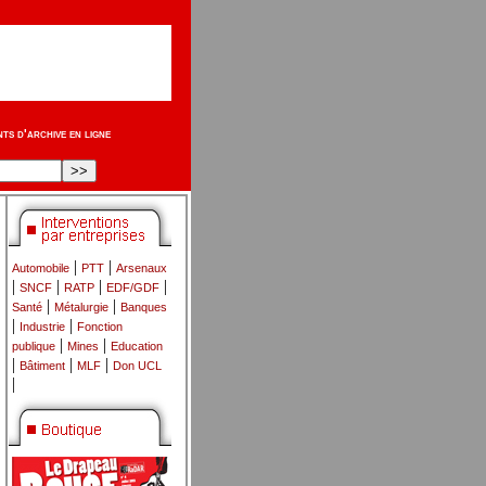
s d'archive en ligne
|
|
Automobile
PTT
Arsenaux
|
|
|
|
SNCF
RATP
EDF/GDF
|
|
Santé
Métalurgie
Banques
|
|
Industrie
Fonction
|
|
publique
Mines
Education
|
|
|
Bâtiment
MLF
Don UCL
|