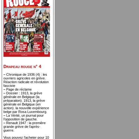
Drapeau rouge n° 4
–
Chronique de 1936 (4) : les
ouvriers agricoles en grève.
Réaction radicale et révolution
fasciste
–
Page de réclame
–
Dossier : 1913, la grève
générale en Belgique (la
préparation). 1913, la grève
générale en Belgique (en
action). la nouvelle expérience
belge par Rosa Luxembourg.
–
La Vérité, un journal pour
l’opposition de gauche.
–
Renault 1947 : la première
grande grève de l’après-
guerre.
Vous pouvez l’acheter pour 10