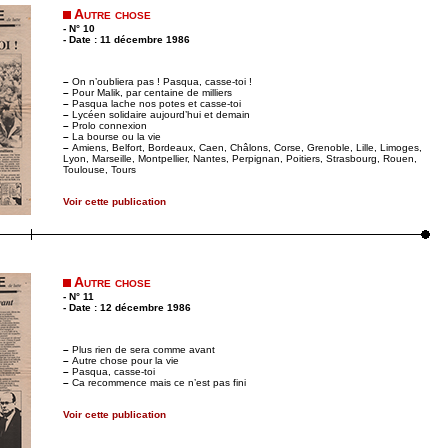
Autre chose
- N° 10
- Date : 11 décembre 1986
–
On n’oubliera pas ! Pasqua, casse-toi !
–
Pour Malik, par centaine de milliers
–
Pasqua lache nos potes et casse-toi
–
Lycéen solidaire aujourd’hui et demain
–
Prolo connexion
–
La bourse ou la vie
–
Amiens, Belfort, Bordeaux, Caen, Châlons, Corse, Grenoble, Lille, Limoges,
Lyon, Marseille, Montpellier, Nantes, Perpignan, Poitiers, Strasbourg, Rouen,
Toulouse, Tours
Voir cette publication
Autre chose
- N° 11
- Date : 12 décembre 1986
–
Plus rien de sera comme avant
–
Autre chose pour la vie
–
Pasqua, casse-toi
–
Ca recommence mais ce n’est pas fini
Voir cette publication