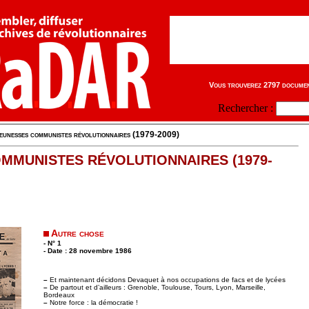
Vous trouverez 2797 document
Rechercher :
eunesses communistes révolutionnaires (1979-2009)
MMUNISTES RÉVOLUTIONNAIRES (1979-
Autre chose
- N° 1
- Date : 28 novembre 1986
–
Et maintenant décidons Devaquet à nos occupations de facs et de lycées
–
De partout et d’ailleurs : Grenoble, Toulouse, Tours, Lyon, Marseille,
Bordeaux
–
Notre force : la démocratie !