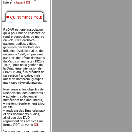
liste en
cliquant ICI
RaDAR est une association
qui a pour but de collecter, de
rendre accessible, de mettre
en valeur les archives
papiers, audios, vidéos,
générées par l’activité des
militants révolutionnaires des
origines à 1920, en passant
par celle des révolutionnaires
du Parti communiste (1920 à
1928), puis de la genèse de
la Quatrième Internationale
(1928-1938), à la création de
sa section française, mais
aussi de nombreux groupes
marxistes révolutionnaires.
Pour réaliser les objectifs de
l’association, ses adhérents :
–
achètent, collectent et
numérisent des documents,
–
mettent régulièrement à jour
ce site,
–
réalisent des films originaux
et des documents audios,
ainsi que des DVD
regroupant des archives au
format PDF en vente
ICI
Vous pouvez nous contacter