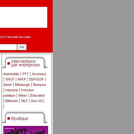
s d'archive en ligne
|
|
Automobile
PTT
Arsenaux
|
|
|
|
SNCF
RATP
EDF/GDF
|
|
Santé
Métalurgie
Banques
|
|
Industrie
Fonction
|
|
publique
Mines
Education
|
|
|
Bâtiment
MLF
Don UCL
|