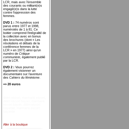
LCR, mais avec l’ensemble
des courants ou militant(e)s
engagé(e)s dans la lutte
contre l’oppression des
femmes.
DVD 1 :
74 numéros sont
parus entre 1977 et 1998,
numérotés de 1 à 81. Ce
boitier comprend l’intégralité de
la collection avec en bonus
des brochures (dont « Les
résolutions et débats de la
conférence femmes de la
LCR » en 1977) ainsi qu’un
numéro de
Critique
communiste
, également publié
par la LCR.
DVD 2 :
Vous pourrez
également visionner un
documentaire sur l’aventure
des
Cahiers du féminisme
.
=> 20 euros
didim escort
,
marmaris escort
,
didim escort bayan
,
marmaris
escort bayan
,
didim escort
bayanlar
,
marmaris escort
bayanlar
Aller à la boutique