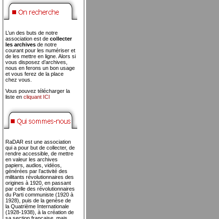
L’un des buts de notre
association est de
collecter
les archives
de notre
courant pour les numériser et
de les mettre en ligne. Alors si
vous disposez d’archives,
nous en ferons un bon usage
et vous ferez de la place
chez vous.
Vous pouvez télécharger la
liste en
cliquant ICI
RaDAR est une association
qui a pour but de collecter, de
rendre accessible, de mettre
en valeur les archives
papiers, audios, vidéos,
générées par l’activité des
militants révolutionnaires des
origines à 1920, en passant
par celle des révolutionnaires
du Parti communiste (1920 à
1928), puis de la genèse de
la Quatrième Internationale
(1928-1938), à la création de
sa section française, mais