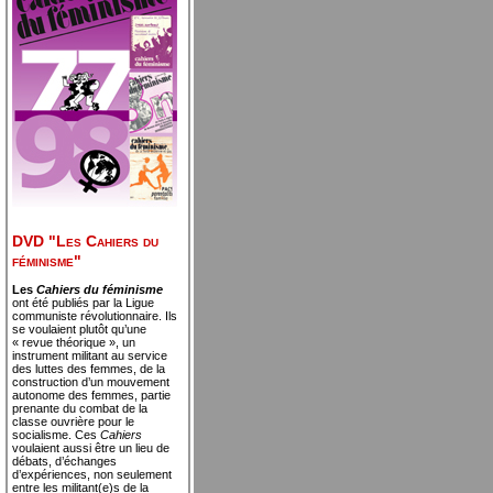
DVD "Les Cahiers du
féminisme"
Les
Cahiers du féminisme
ont été publiés par la Ligue
communiste révolutionnaire. Ils
se voulaient plutôt qu’une
« revue théorique », un
instrument militant au service
des luttes des femmes, de la
construction d’un mouvement
autonome des femmes, partie
prenante du combat de la
classe ouvrière pour le
socialisme. Ces
Cahiers
voulaient aussi être un lieu de
débats, d’échanges
d’expériences, non seulement
entre les militant(e)s de la