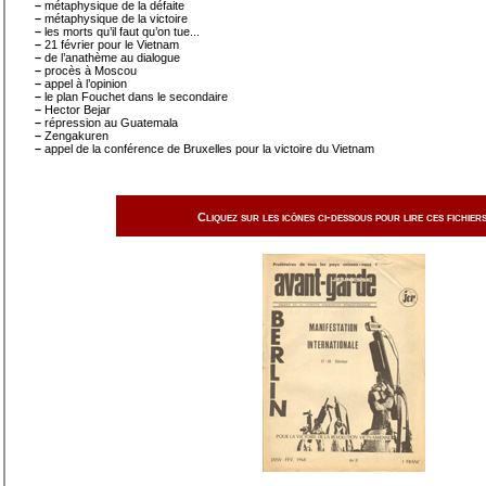
–
métaphysique de la défaite
–
métaphysique de la victoire
–
les morts qu’il faut qu’on tue...
–
21 février pour le Vietnam
–
de l’anathème au dialogue
–
procès à Moscou
–
appel à l’opinion
–
le plan Fouchet dans le secondaire
–
Hector Bejar
–
répression au Guatemala
–
Zengakuren
–
appel de la conférence de Bruxelles pour la victoire du Vietnam
Cliquez sur les icônes ci-dessous pour lire ces fichiers