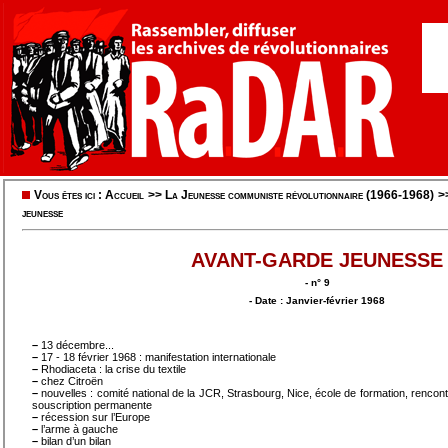
Vous êtes ici :
Accueil
>>
La Jeunesse communiste révolutionnaire (1966-1968)
>
jeunesse
AVANT-GARDE JEUNESSE
- n° 9
- Date : Janvier-février 1968
–
13 décembre...
–
17 - 18 février 1968 : manifestation internationale
–
Rhodiaceta : la crise du textile
–
chez Citroën
–
nouvelles : comité national de la JCR, Strasbourg, Nice, école de formation, renco
souscription permanente
–
récession sur l’Europe
–
l’arme à gauche
–
bilan d’un bilan