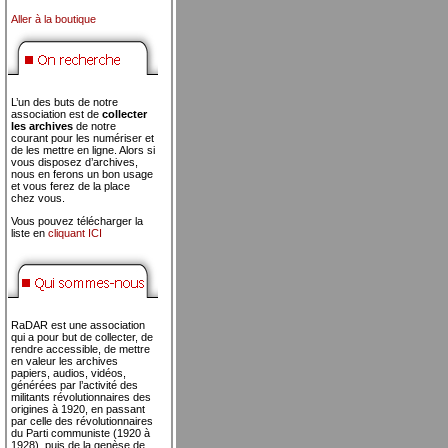
Aller à la boutique
L’un des buts de notre
association est de
collecter
les archives
de notre
courant pour les numériser et
de les mettre en ligne. Alors si
vous disposez d’archives,
nous en ferons un bon usage
et vous ferez de la place
chez vous.
Vous pouvez télécharger la
liste en
cliquant ICI
RaDAR est une association
qui a pour but de collecter, de
rendre accessible, de mettre
en valeur les archives
papiers, audios, vidéos,
générées par l’activité des
militants révolutionnaires des
origines à 1920, en passant
par celle des révolutionnaires
du Parti communiste (1920 à
1928), puis de la genèse de