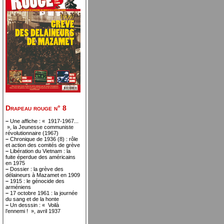
Drapeau rouge n° 8
–
Une affiche : « 1917-1967...
», la Jeunesse communiste
révolutionnaire (1967)
–
Chronique de 1936 (8) : rôle
et action des comités de grève
–
Libération du Vietnam : la
fuite éperdue des américains
en 1975
–
Dossier : la grève des
délaineurs à Mazamet en 1909
–
1915 : le génocide des
arméniens
–
17 octobre 1961 : la journée
du sang et de la honte
–
Un desssin : « Voilà
l’ennemi ! », avril 1937