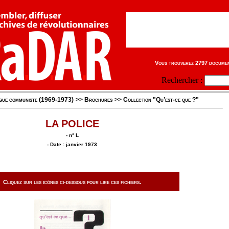
Vous trouverez 2797 document
Rechercher :
igue communiste (1969-1973)
>>
Brochures
>>
Collection "Qu’est-ce que ?"
LA POLICE
- n° L
- Date : janvier 1973
Cliquez sur les icônes ci-dessous pour lire ces fichiers.