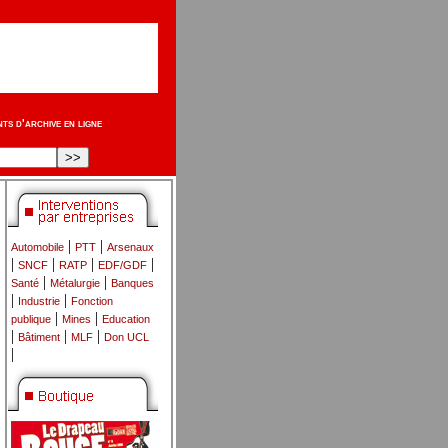
s d'archive en ligne
|
|
Automobile
PTT
Arsenaux
|
|
|
|
SNCF
RATP
EDF/GDF
|
|
Santé
Métalurgie
Banques
|
|
Industrie
Fonction
|
|
publique
Mines
Education
|
|
|
Bâtiment
MLF
Don UCL
|