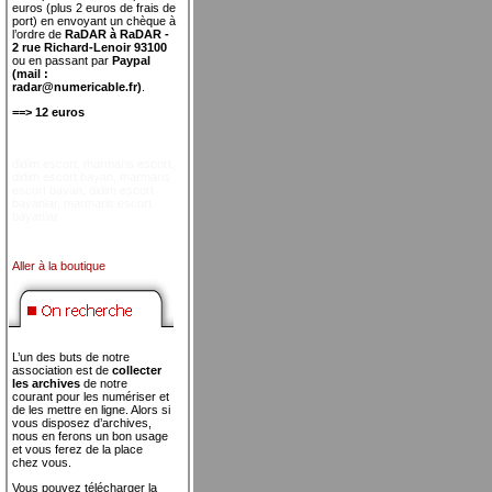
euros (plus 2 euros de frais de
port) en envoyant un chèque à
l’ordre de
RaDAR à RaDAR -
2 rue Richard-Lenoir 93100
ou en passant par
Paypal
(mail :
radar@numericable.fr)
.
==> 12 euros
didim escort
,
marmaris escort
,
didim escort bayan
,
marmaris
escort bayan
,
didim escort
bayanlar
,
marmaris escort
bayanlar
Aller à la boutique
L’un des buts de notre
association est de
collecter
les archives
de notre
courant pour les numériser et
de les mettre en ligne. Alors si
vous disposez d’archives,
nous en ferons un bon usage
et vous ferez de la place
chez vous.
Vous pouvez télécharger la