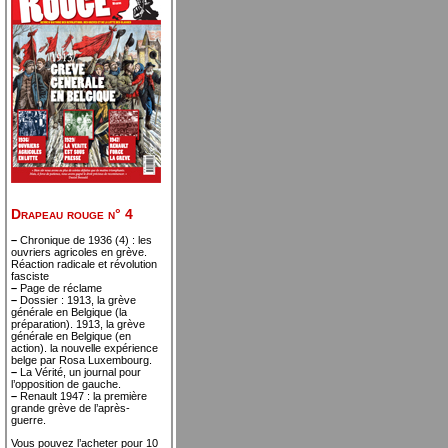
Drapeau rouge n° 4
–
Chronique de 1936 (4) : les
ouvriers agricoles en grève.
Réaction radicale et révolution
fasciste
–
Page de réclame
–
Dossier : 1913, la grève
générale en Belgique (la
préparation). 1913, la grève
générale en Belgique (en
action). la nouvelle expérience
belge par Rosa Luxembourg.
–
La Vérité, un journal pour
l’opposition de gauche.
–
Renault 1947 : la première
grande grève de l’après-
guerre.
Vous pouvez l’acheter pour 10