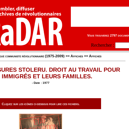
Vous trouverez 2797 document
Rechercher :
gue communiste révolutionnaire (1975-2009)
>>
Affiches
>>
Affiches
URES STOLERU. DROIT AU TRAVAIL POUR
 IMMIGRÉS ET LEURS FAMILLES.
- Date : 1977
Cliquez sur les icônes ci-dessous pour lire ces fichiers.