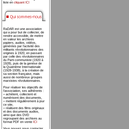
liste en
cliquant ICI
RaDAR est une association
qui a pour but de collecter, de
rendre accessible, de mettre
en valeur les archives
papiers, audios, vidéos,
générées par l’activité des
militants révolutionnaires des
origines à 1920, en passant
par celle des révolutionnaires
du Parti communiste (1920 à
1928), puis de la genèse de
la Quatrième Internationale
(1928-1938), à la création de
sa section française, mais
aussi de nombreux groupes
marxistes révolutionnaires.
Pour réaliser les objectifs de
l’association, ses adhérents :
–
achètent, collectent et
numérisent des documents,
–
mettent régulièrement à jour
ce site,
–
réalisent des films originaux
et des documents audios,
ainsi que des DVD
regroupant des archives au
format PDF en vente
ICI
Vous pouvez nous contacter