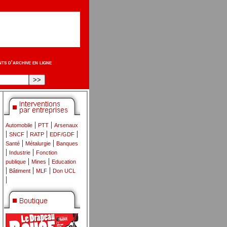
s d'archive en ligne
|
|
Automobile
PTT
Arsenaux
|
|
|
|
SNCF
RATP
EDF/GDF
|
|
Santé
Métalurgie
Banques
|
|
Industrie
Fonction
|
|
publique
Mines
Education
|
|
|
Bâtiment
MLF
Don UCL
|