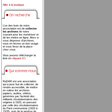
Aller à la boutique
L’un des buts de notre
association est de
collecter
les archives
de notre
courant pour les numériser et
de les mettre en ligne. Alors si
vous disposez d’archives,
nous en ferons un bon usage
et vous ferez de la place
chez vous.
Vous pouvez télécharger la
liste en
cliquant ICI
RaDAR est une association
qui a pour but de collecter, de
rendre accessible, de mettre
en valeur les archives
papiers, audios, vidéos,
générées par l’activité des
militants révolutionnaires des
origines à 1920, en passant
par celle des révolutionnaires
du Parti communiste (1920 à
1928), puis de la genèse de