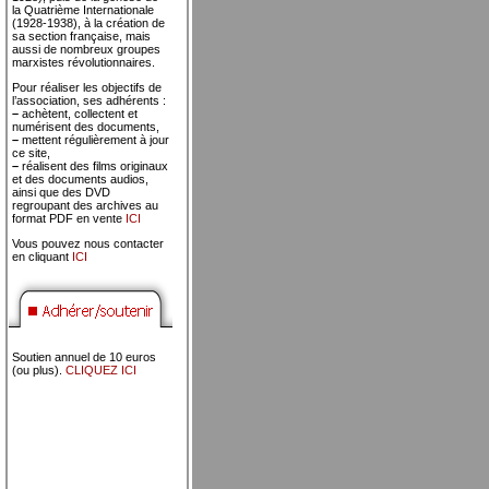
la Quatrième Internationale
(1928-1938), à la création de
sa section française, mais
aussi de nombreux groupes
marxistes révolutionnaires.
Pour réaliser les objectifs de
l’association, ses adhérents :
–
achètent, collectent et
numérisent des documents,
–
mettent régulièrement à jour
ce site,
–
réalisent des films originaux
et des documents audios,
ainsi que des DVD
regroupant des archives au
format PDF en vente
ICI
Vous pouvez nous contacter
en cliquant
ICI
Soutien annuel de 10 euros
(ou plus).
CLIQUEZ ICI