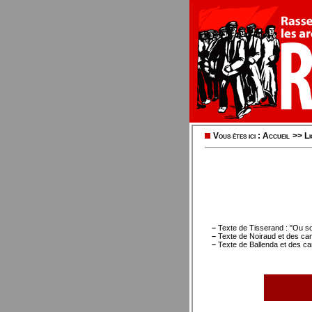
Vous êtes ici :
Accueil
>>
L
–
Texte de Tisserand : "Ou so
–
Texte de Noiraud et des cam
–
Texte de Ballenda et des ca