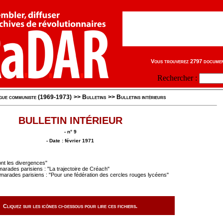
Vous trouverez 2797 document
Rechercher :
igue communiste (1969-1973)
>>
Bulletins
>>
Bulletins intérieurs
BULLETIN INTÉRIEUR
- n° 9
- Date : février 1971
nt les divergences"
arades parisiens : "La trajectoire de Créach"
marades parisiens : "Pour une fédération des cercles rouges lycéens"
Cliquez sur les icônes ci-dessous pour lire ces fichiers.