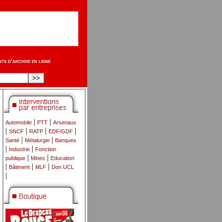
s d'archive en ligne
|
|
Automobile
PTT
Arsenaux
|
|
|
|
SNCF
RATP
EDF/GDF
|
|
Santé
Métalurgie
Banques
|
|
Industrie
Fonction
|
|
publique
Mines
Education
|
|
|
Bâtiment
MLF
Don UCL
|