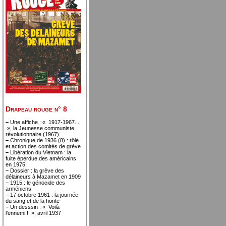
Drapeau rouge n° 8
–
Une affiche : « 1917-1967...
», la Jeunesse communiste
révolutionnaire (1967)
–
Chronique de 1936 (8) : rôle
et action des comités de grève
–
Libération du Vietnam : la
fuite éperdue des américains
en 1975
–
Dossier : la grève des
délaineurs à Mazamet en 1909
–
1915 : le génocide des
arméniens
–
17 octobre 1961 : la journée
du sang et de la honte
–
Un desssin : « Voilà
l’ennemi ! », avril 1937