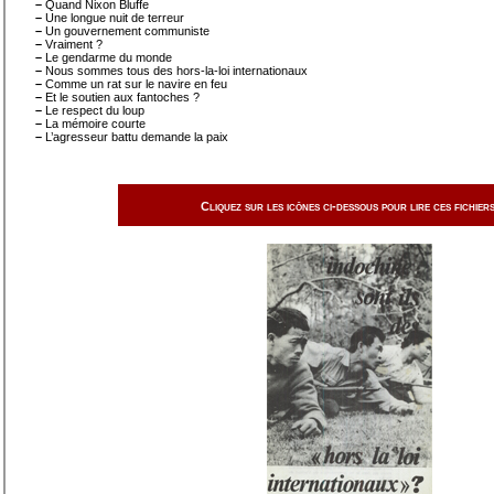
–
Quand Nixon Bluffe
–
Une longue nuit de terreur
–
Un gouvernement communiste
–
Vraiment ?
–
Le gendarme du monde
–
Nous sommes tous des hors-la-loi internationaux
–
Comme un rat sur le navire en feu
–
Et le soutien aux fantoches ?
–
Le respect du loup
–
La mémoire courte
–
L’agresseur battu demande la paix
Cliquez sur les icônes ci-dessous pour lire ces fichiers