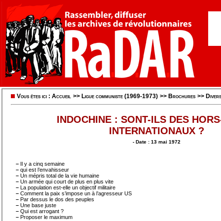
Vous êtes ici :
Accueil
>>
Ligue communiste (1969-1973)
>>
Brochures
>>
Diver
INDOCHINE : SONT-ILS DES HORS
INTERNATIONAUX ?
- Date : 13 mai 1972
–
Il y a cinq semaine
–
qui est l’envahisseur
–
Un mépris total de la vie humaine
–
Un armée qui court de plus en plus vite
–
La population est-elle un objectif militaire
–
Comment la paix s’impose un à l’agresseur US
–
Par dessus le dos des peuples
–
Une base juste
–
Qui est arrogant ?
–
Proposer le maximum