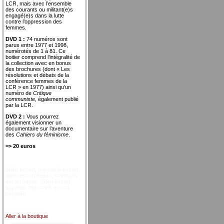
LCR, mais avec l’ensemble
des courants ou militant(e)s
engagé(e)s dans la lutte
contre l’oppression des
femmes.
DVD 1 :
74 numéros sont
parus entre 1977 et 1998,
numérotés de 1 à 81. Ce
boitier comprend l’intégralité de
la collection avec en bonus
des brochures (dont « Les
résolutions et débats de la
conférence femmes de la
LCR » en 1977) ainsi qu’un
numéro de
Critique
communiste
, également publié
par la LCR.
DVD 2 :
Vous pourrez
également visionner un
documentaire sur l’aventure
des
Cahiers du féminisme
.
=> 20 euros
didim escort
,
marmaris escort
,
didim escort bayan
,
marmaris
escort bayan
,
didim escort
bayanlar
,
marmaris escort
bayanlar
Aller à la boutique