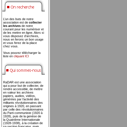
L’un des buts de notre
association est de
collecter
les archives
de notre
courant pour les numériser et
de les mettre en ligne. Alors si
vous disposez d’archives,
nous en ferons un bon usage
et vous ferez de la place
chez vous.
Vous pouvez télécharger la
liste en
cliquant ICI
RaDAR est une association
qui a pour but de collecter, de
rendre accessible, de mettre
en valeur les archives
papiers, audios, vidéos,
générées par l’activité des
militants révolutionnaires des
origines à 1920, en passant
par celle des révolutionnaires
du Parti communiste (1920 à
1928), puis de la genèse de
la Quatrième Internationale
(1928-1938), à la création de
sa section française, mais