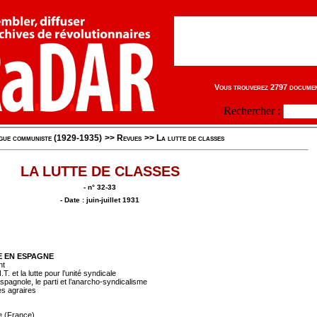
Vous trouverez 2797 document
Rechercher :
igue communiste (1929-1935)
>>
Revues
>>
La lutte de classes
LA LUTTE DE CLASSES
- n° 32-33
- Date : juin-juillet 1931
E EN ESPAGNE
nt
. et la lutte pour l’unité syndicale
pagnole, le parti et l’anarcho-syndicalisme
s agraires
e (France)