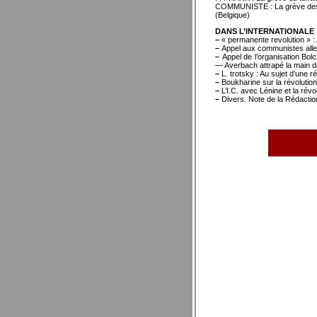
COMMUNISTE : La grève des 
(Belgique)
DANS L’INTERNATIONALE
–
« permanente revolution » : 
–
Appel aux communistes all
–
Appel de l’organisation Bolc
— Averbach attrapé la main da
–
L. trotsky : Au sujet d’une r
–
Boukharine sur la révolutio
–
L’I.C. avec Lénine et la rév
–
Divers. Note de la Rédaction