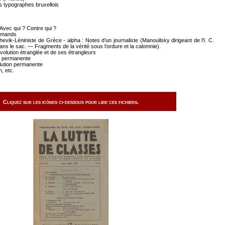
typographes bruxellois
Avec qui ? Contre qui ?
emands
hevik-Léniniste de Grèce - alpha : Notes d’un journaliste (Manouilsky dirigeant de l’I. C.
ns le sac. — Fragments de la vérité sous l’ordure et la calomnie).
évolution étranglée et de ses étrangleurs
n permanente
olution permanente
, etc.
Cliquez sur les icônes ci-dessous pour lire ces fichiers.