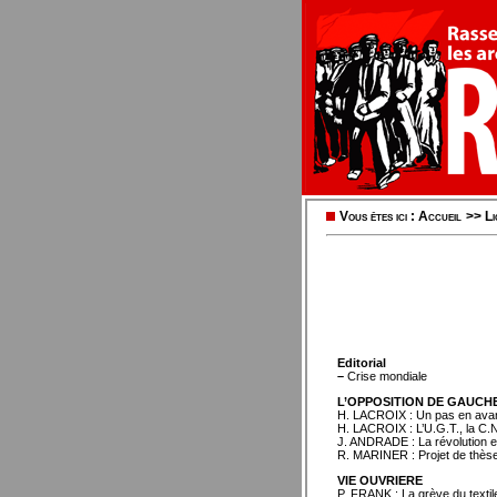
Vous êtes ici :
Accueil
>>
L
Editorial
–
Crise mondiale
L’OPPOSITION DE GAUCH
H. LACROIX : Un pas en ava
H. LACROIX : L’U.G.T., la C.N.T
J. ANDRADE : La révolution es
R. MARINER : Projet de thèse
VIE OUVRIERE
P. FRANK : La grève du textil