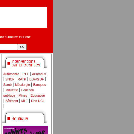
s d'archive en ligne
|
|
Automobile
PTT
Arsenaux
|
|
|
|
SNCF
RATP
EDF/GDF
|
|
Santé
Métalurgie
Banques
|
|
Industrie
Fonction
|
|
publique
Mines
Education
|
|
|
Bâtiment
MLF
Don UCL
|