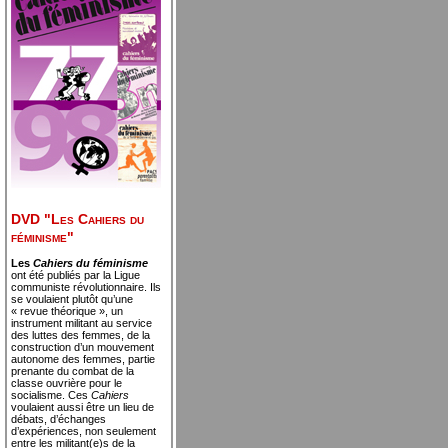
DVD "Les Cahiers du
féminisme"
Les
Cahiers du féminisme
ont été publiés par la Ligue
communiste révolutionnaire. Ils
se voulaient plutôt qu’une
« revue théorique », un
instrument militant au service
des luttes des femmes, de la
construction d’un mouvement
autonome des femmes, partie
prenante du combat de la
classe ouvrière pour le
socialisme. Ces
Cahiers
voulaient aussi être un lieu de
débats, d’échanges
d’expériences, non seulement
entre les militant(e)s de la