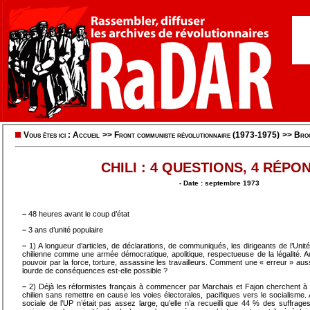
Vous êtes ici :
Accueil
>>
Front communiste révolutionnaire (1973-1975)
>>
Bro
CHILI : 4 QUESTIONS, 4 RÉPO
- Date : septembre 1973
–
48 heures avant le coup d’état
–
3 ans d’unité populaire
–
1) A longueur d’articles, de déclarations, de communiqués, les dirigeants de l’Unit
chilienne comme une armée démocratique, apolitique, respectueuse de la légalité. Au
pouvoir par la force, torture, assassine les travailleurs. Comment une « erreur » aus
lourde de conséquences est-elle possible ?
–
2) Déjà les réformistes français à commencer par Marchais et Fajon cherchent à exp
chilien sans remettre en cause les voies électorales, pacifiques vers le socialisme. 
sociale de l’UP n’était pas assez large, qu’elle n’a recueilli que 44 % des suffrag