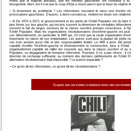
moins que la majorité absolue), que les menées gauchistes ont contribué à lui a
bourgeoisie. Alors est-il vrai que le coup d’Etat a réussi parce que la base du régime éta
–
3) Armement du prolétariat ? Les réformistes renvoient le vieux mot d’ordre rév
provocations gauchistes. D’autres, à demi convaincus, mettent en doute son réalisme
–
4) De 1970 à 1973, le gouvernement et les partis de l’Unité Populaire ont du faire
plus fortes sur leur gauche, qui ont pris souvent la dimension de véritables débord
souvent le fait de larges secteurs de la classe ouvrière prenant conscience, à l’ép
l’Unité Populaire. Mais les organisations révolutionnaires d’extrême-gauche ont jou
ces débordements, en particulier le MIR qui, s’il n’est pas la seule organisation d’ex
importante en raison de son implantation. Les autres sont pour la plupart de petits n
ces trois années qu’un rôle et des responsabilités limités. Le MIR a donc été penda
capable d’unifier l’extrême-gauche et d’entreprendre la construction, face à l’Unité P
organisationnel capable de rallier les courants qui, dans la classe ouvrière et au 
Populaire, se dégageaient de l’emprise réformiste. Pourtant, il n’y a pas réussi ; il
direction de rechange suffisante, au moment des derniers piétinements de l’Unité Pop
alternative révolutionnaire était impossible ? Le putsch imparable ?
–
Ce qu’on dit les réformistes, ce qu’ont dit les révolutionnaires ?
Cliquez sur les icônes ci-dessous pour lire ces fichiers