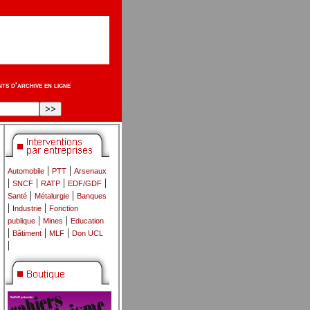
s d'archive en ligne
|
|
Automobile
PTT
Arsenaux
|
|
|
|
SNCF
RATP
EDF/GDF
|
|
Santé
Métalurgie
Banques
|
|
Industrie
Fonction
|
|
publique
Mines
Education
|
|
|
Bâtiment
MLF
Don UCL
|