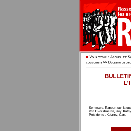
Vous êtes ici :
Accueil
>>
So
communiste
>>
Bulletin de dis
BULLETI
L’
Sommaire. Rapport sur la ques
Van Overstraeten, Roy, Kata
Présidents : Kolarov, Carr.