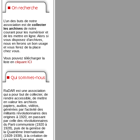
L’un des buts de notre
association est de
collecter
les archives
de notre
courant pour les numériser et
de les mettre en ligne. Alors si
vous disposez d’archives,
nous en ferons un bon usage
et vous ferez de la place
chez vous.
Vous pouvez télécharger la
liste en
cliquant ICI
RaDAR est une association
qui a pour but de collecter, de
rendre accessible, de mettre
en valeur les archives
papiers, audios, vidéos,
générées par l’activité des
militants révolutionnaires des
origines à 1920, en passant
par celle des révolutionnaires
du Parti communiste (1920 à
1928), puis de la genèse de
la Quatrième Internationale
(1928-1938), à la création de
sa section française, mais