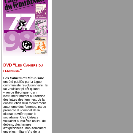
DVD "Les Cahiers du
féminisme"
Les
Cahiers du féminisme
ont été publiés par la Ligue
communiste révolutionnaire. Ils
se voulaient plutôt qu’une
« revue théorique », un
instrument militant au service
des luttes des femmes, de la
construction d’un mouvement
autonome des femmes, partie
prenante du combat de la
classe ouvrière pour le
socialisme. Ces
Cahiers
voulaient aussi être un lieu de
débats, d’échanges
d’expériences, non seulement
entre les militant(e)s de la