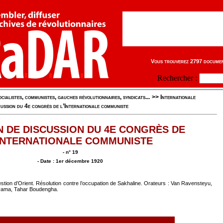
Vous trouverez 2797 document
Rechercher :
cialistes, communistes, gauches révolutionnaires, syndicats...
>>
Internationale
cussion du 4e congrès de l’Internationale communiste
N DE DISCUSSION DU 4E CONGRÈS DE
INTERNATIONALE COMMUNISTE
- n° 19
- Date : 1er décembre 1920
tion d’Orient. Résolution contre l’occupation de Sakhaline. Orateurs : Van Ravensteyu,
yama, Tahar Boudengha.