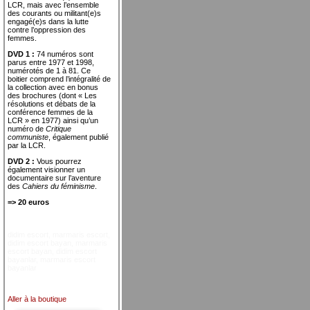
LCR, mais avec l’ensemble
des courants ou militant(e)s
engagé(e)s dans la lutte
contre l’oppression des
femmes.
DVD 1 :
74 numéros sont
parus entre 1977 et 1998,
numérotés de 1 à 81. Ce
boitier comprend l’intégralité de
la collection avec en bonus
des brochures (dont « Les
résolutions et débats de la
conférence femmes de la
LCR » en 1977) ainsi qu’un
numéro de
Critique
communiste
, également publié
par la LCR.
DVD 2 :
Vous pourrez
également visionner un
documentaire sur l’aventure
des
Cahiers du féminisme
.
=> 20 euros
didim escort
,
marmaris escort
,
didim escort bayan
,
marmaris
escort bayan
,
didim escort
bayanlar
,
marmaris escort
bayanlar
Aller à la boutique