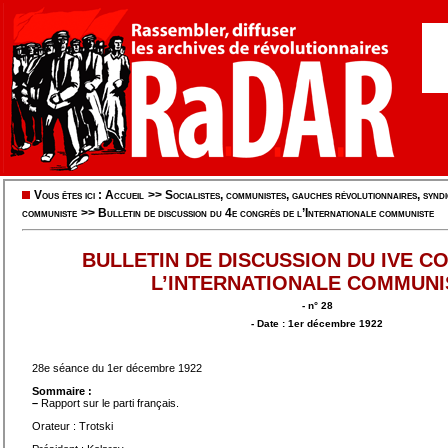
Vous êtes ici :
Accueil
>>
Socialistes, communistes, gauches révolutionnaires, syndic
communiste
>>
Bulletin de discussion du 4e congrès de l’Internationale communiste
BULLETIN DE DISCUSSION DU IVE C
L’INTERNATIONALE COMMUNI
- n° 28
- Date : 1er décembre 1922
28e séance du 1er décembre 1922
Sommaire :
–
Rapport sur le parti français.
Orateur : Trotski