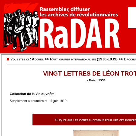
Vous êtes ici :
Accueil
>>
Parti ouvrier internationaliste (1936-1939)
>>
Brochu
VINGT LETTRES DE LÉON TRO
- Date : 1939
Collection de la Vie ouvrière
Supplément au numéro du 11 juin 1919
Cliquez sur les icônes ci-dessous pour lire ces fichiers