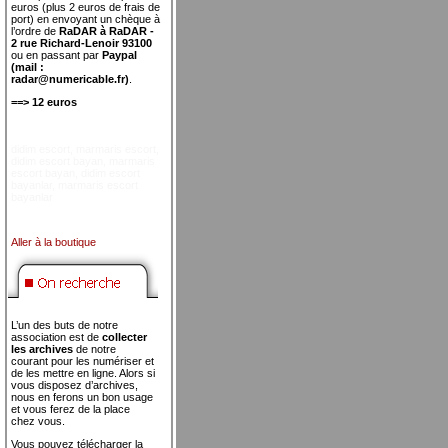
euros (plus 2 euros de frais de
port) en envoyant un chèque à
l’ordre de
RaDAR à RaDAR -
2 rue Richard-Lenoir 93100
ou en passant par
Paypal
(mail :
radar@numericable.fr)
.
==> 12 euros
didim escort
,
marmaris escort
,
didim escort bayan
,
marmaris
escort bayan
,
didim escort
bayanlar
,
marmaris escort
bayanlar
Aller à la boutique
L’un des buts de notre
association est de
collecter
les archives
de notre
courant pour les numériser et
de les mettre en ligne. Alors si
vous disposez d’archives,
nous en ferons un bon usage
et vous ferez de la place
chez vous.
Vous pouvez télécharger la