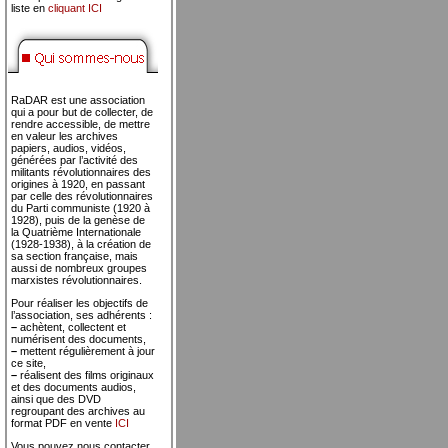
liste en
cliquant ICI
RaDAR est une association
qui a pour but de collecter, de
rendre accessible, de mettre
en valeur les archives
papiers, audios, vidéos,
générées par l’activité des
militants révolutionnaires des
origines à 1920, en passant
par celle des révolutionnaires
du Parti communiste (1920 à
1928), puis de la genèse de
la Quatrième Internationale
(1928-1938), à la création de
sa section française, mais
aussi de nombreux groupes
marxistes révolutionnaires.
Pour réaliser les objectifs de
l’association, ses adhérents :
–
achètent, collectent et
numérisent des documents,
–
mettent régulièrement à jour
ce site,
–
réalisent des films originaux
et des documents audios,
ainsi que des DVD
regroupant des archives au
format PDF en vente
ICI
Vous pouvez nous contacter