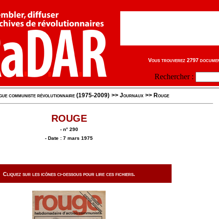
Vous trouverez 2797 document
Rechercher :
gue communiste révolutionnaire (1975-2009)
>>
Journaux
>>
Rouge
ROUGE
- n° 290
- Date : 7 mars 1975
Cliquez sur les icônes ci-dessous pour lire ces fichiers.