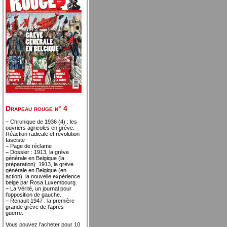
Drapeau rouge n° 4
–
Chronique de 1936 (4) : les
ouvriers agricoles en grève.
Réaction radicale et révolution
fasciste
–
Page de réclame
–
Dossier : 1913, la grève
générale en Belgique (la
préparation). 1913, la grève
générale en Belgique (en
action). la nouvelle expérience
belge par Rosa Luxembourg.
–
La Vérité, un journal pour
l’opposition de gauche.
–
Renault 1947 : la première
grande grève de l’après-
guerre.
Vous pouvez l’acheter pour 10