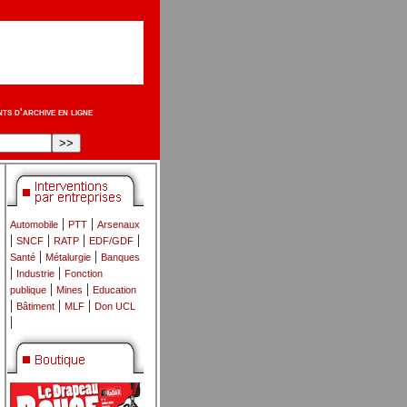
s d'archive en ligne
|
|
Automobile
PTT
Arsenaux
|
|
|
|
SNCF
RATP
EDF/GDF
|
|
Santé
Métalurgie
Banques
|
|
Industrie
Fonction
|
|
publique
Mines
Education
|
|
|
Bâtiment
MLF
Don UCL
|