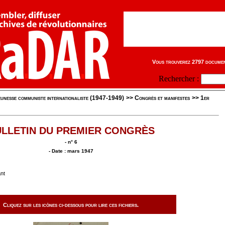
Vous trouverez 2797 document
Rechercher :
unesse communiste internationaliste (1947-1949)
>>
Congrès et manifestes
>>
1er
LLETIN DU PREMIER CONGRÈS
- n° 6
- Date : mars 1947
ant
Cliquez sur les icônes ci-dessous pour lire ces fichiers.