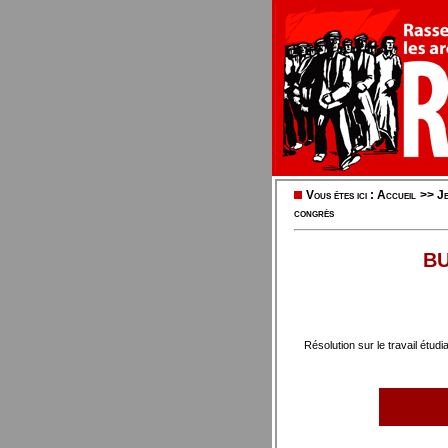
Vous êtes ici :
Accueil
>>
Je
congrès
BU
Résolution sur le travail étudi