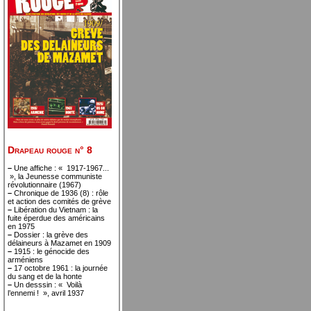
Drapeau rouge n° 8
–
Une affiche : « 1917-1967...
», la Jeunesse communiste
révolutionnaire (1967)
–
Chronique de 1936 (8) : rôle
et action des comités de grève
–
Libération du Vietnam : la
fuite éperdue des américains
en 1975
–
Dossier : la grève des
délaineurs à Mazamet en 1909
–
1915 : le génocide des
arméniens
–
17 octobre 1961 : la journée
du sang et de la honte
–
Un desssin : « Voilà
l’ennemi ! », avril 1937