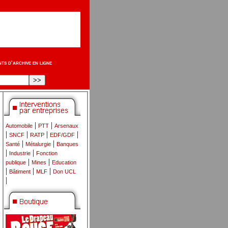
s d'archive en ligne
|
|
Automobile
PTT
Arsenaux
|
|
|
|
SNCF
RATP
EDF/GDF
|
|
Santé
Métalurgie
Banques
|
|
Industrie
Fonction
|
|
publique
Mines
Education
|
|
|
Bâtiment
MLF
Don UCL
|