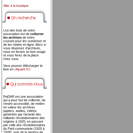
Aller à la boutique
L’un des buts de notre
association est de
collecter
les archives
de notre
courant pour les numériser et
de les mettre en ligne. Alors si
vous disposez d’archives,
nous en ferons un bon usage
et vous ferez de la place
chez vous.
Vous pouvez télécharger la
liste en
cliquant ICI
RaDAR est une association
qui a pour but de collecter, de
rendre accessible, de mettre
en valeur les archives
papiers, audios, vidéos,
générées par l’activité des
militants révolutionnaires des
origines à 1920, en passant
par celle des révolutionnaires
du Parti communiste (1920 à
1928), puis de la genèse de