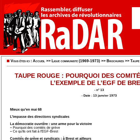
Vous êtes ici :
Accueil
>>
Ligue communiste (1969-1973)
>>
Brochures
>>
Taupe
TAUPE ROUGE : POURQUOI DES COMITÉ
L’EXEMPLE DE L’EGF DE BR
- n° 13
- Date : 13 janvier 1973
Mieux qu’en mai 68
L’impasse des directions syndicales
La démocratie ouvrière : une arme pour la victoire
–
Pourquoi des comités de grève
–
Ce qu’ils ont fait à l’EGF-Brest
Comités de grève et syndicats : à Brest et ailleurs