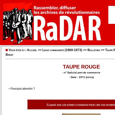
Vous êtes ici :
Accueil
>>
Ligue communiste (1969-1973)
>>
Bulletins
>>
Taupe R
Brest
TAUPE ROUGE
- n° Spécial port de commerce
- Date : 1971 (circa)
–
Pourquoi attendre ?
Cliquez sur les icônes ci-dessous pour lire ces fichiers