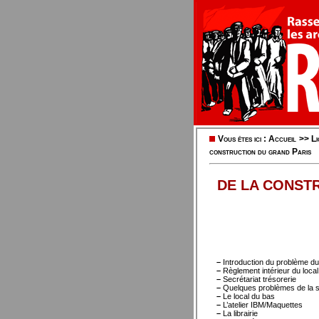
Vous êtes ici :
Accueil
>>
L
construction du grand Paris
DE LA CONST
–
Introduction du problème du
–
Règlement intérieur du local
–
Secrétariat trésorerie
–
Quelques problèmes de la s
–
Le local du bas
–
L’atelier IBM/Maquettes
–
La librairie