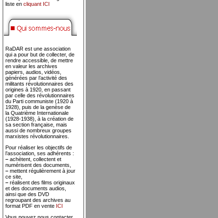
liste en
cliquant ICI
RaDAR est une association
qui a pour but de collecter, de
rendre accessible, de mettre
en valeur les archives
papiers, audios, vidéos,
générées par l’activité des
militants révolutionnaires des
origines à 1920, en passant
par celle des révolutionnaires
du Parti communiste (1920 à
1928), puis de la genèse de
la Quatrième Internationale
(1928-1938), à la création de
sa section française, mais
aussi de nombreux groupes
marxistes révolutionnaires.
Pour réaliser les objectifs de
l’association, ses adhérents :
–
achètent, collectent et
numérisent des documents,
–
mettent régulièrement à jour
ce site,
–
réalisent des films originaux
et des documents audios,
ainsi que des DVD
regroupant des archives au
format PDF en vente
ICI
Vous pouvez nous contacter