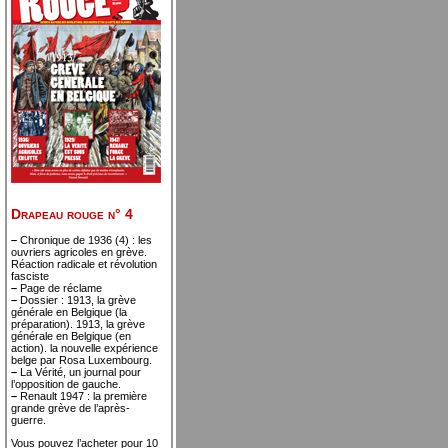
Drapeau rouge n° 4
–
Chronique de 1936 (4) : les
ouvriers agricoles en grève.
Réaction radicale et révolution
fasciste
–
Page de réclame
–
Dossier : 1913, la grève
générale en Belgique (la
préparation). 1913, la grève
générale en Belgique (en
action). la nouvelle expérience
belge par Rosa Luxembourg.
–
La Vérité, un journal pour
l’opposition de gauche.
–
Renault 1947 : la première
grande grève de l’après-
guerre.
Vous pouvez l’acheter pour 10