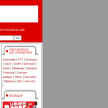
s d'archive en ligne
|
|
Automobile
PTT
Arsenaux
|
|
|
|
SNCF
RATP
EDF/GDF
|
|
Santé
Métalurgie
Banques
|
|
Industrie
Fonction
|
|
publique
Mines
Education
|
|
|
Bâtiment
MLF
Don UCL
|