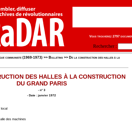
Vous trouverez 2797 document
Rechercher :
igue communiste (1969-1973)
>>
Bulletins
>>
De la construction des halles à la
RUCTION DES HALLES À LA CONSTRUCTION
DU GRAND PARIS
- n° 3
- Date : janvier 1972
 local
alle des machines