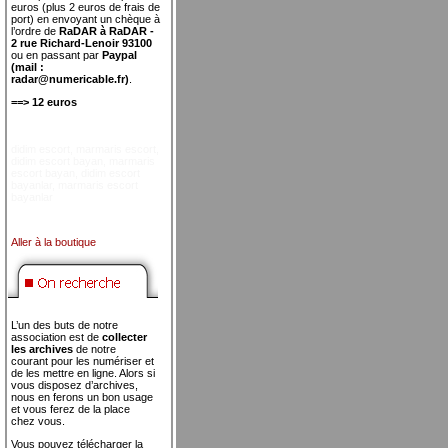
euros (plus 2 euros de frais de
port) en envoyant un chèque à
l’ordre de
RaDAR à RaDAR -
2 rue Richard-Lenoir 93100
ou en passant par
Paypal
(mail :
radar@numericable.fr)
.
==> 12 euros
didim escort
,
marmaris escort
,
didim escort bayan
,
marmaris
escort bayan
,
didim escort
bayanlar
,
marmaris escort
bayanlar
Aller à la boutique
L’un des buts de notre
association est de
collecter
les archives
de notre
courant pour les numériser et
de les mettre en ligne. Alors si
vous disposez d’archives,
nous en ferons un bon usage
et vous ferez de la place
chez vous.
Vous pouvez télécharger la