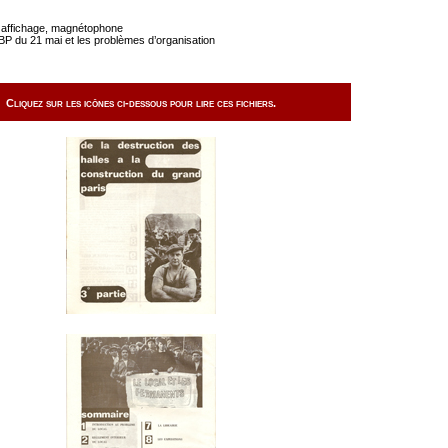
 affichage, magnétophone
P du 21 mai et les problèmes d’organisation
Cliquez sur les icônes ci-dessous pour lire ces fichiers.