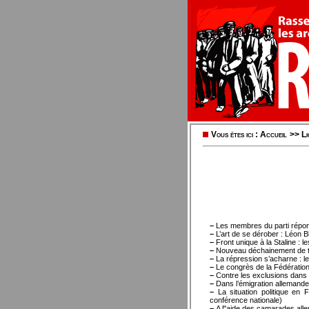
Vous êtes ici :
Accueil
>>
L
–
Les membres du parti répon
–
L’art de se dérober : Léon B
–
Front unique à la Staline :
–
Nouveau déchainement de t
–
La répression s’acharne : le
–
Le congrès de la Fédération
–
Contre les exclusions dan
–
Dans l’émigration allemand
–
La situation politique en 
conférence nationale)
–
A l"aide des camarades all