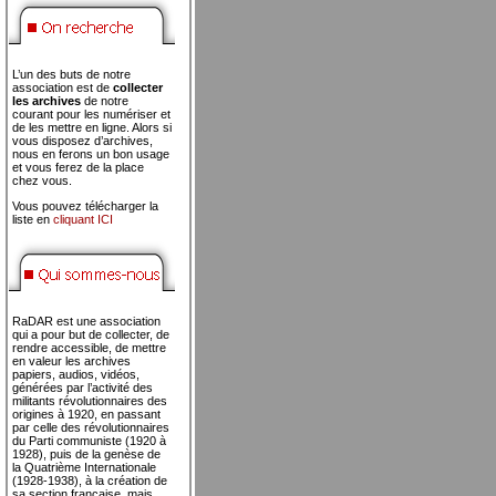
L’un des buts de notre
association est de
collecter
les archives
de notre
courant pour les numériser et
de les mettre en ligne. Alors si
vous disposez d’archives,
nous en ferons un bon usage
et vous ferez de la place
chez vous.
Vous pouvez télécharger la
liste en
cliquant ICI
RaDAR est une association
qui a pour but de collecter, de
rendre accessible, de mettre
en valeur les archives
papiers, audios, vidéos,
générées par l’activité des
militants révolutionnaires des
origines à 1920, en passant
par celle des révolutionnaires
du Parti communiste (1920 à
1928), puis de la genèse de
la Quatrième Internationale
(1928-1938), à la création de
sa section française, mais