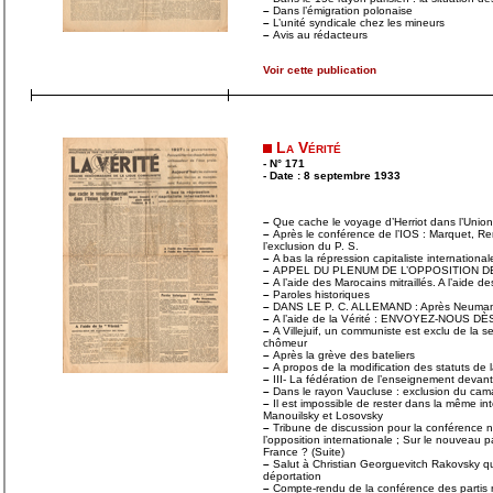
–
Dans l’émigration polonaise
–
L’unité syndicale chez les mineurs
–
Avis au rédacteurs
Voir cette publication
La Vérité
- N° 171
- Date : 8 septembre 1933
–
Que cache le voyage d’Herriot dans l’Union
–
Après le conférence de l’IOS : Marquet, Re
l’exclusion du P. S.
–
A bas la répression capitaliste international
–
APPEL DU PLENUM DE L’OPPOSITION 
–
A l’aide des Marocains mitraillés. A l’aide de
–
Paroles historiques
–
DANS LE P. C. ALLEMAND : Après Neuman
–
A l’aide de la Vérité : ENVOYEZ-NOUS 
–
A Villejuif, un communiste est exclu de la
chômeur
–
Après la grève des bateliers
–
A propos de la modification des statuts de
–
III- La fédération de l’enseignement devan
–
Dans le rayon Vaucluse : exclusion du cam
–
Il est impossible de rester dans la même int
Manouilsky et Losovsky
–
Tribune de discussion pour la conférence n
l’opposition internationale ; Sur le nouveau p
France ? (Suite)
–
Salut à Christian Georguevitch Rakovsky qu
déportation
–
Compte-rendu de la conférence des partis n’