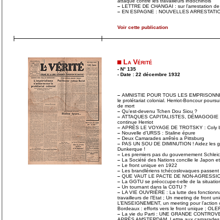
attaque contre les travailleurs indochinois
–
LETTRE DE CHANGAI : sur l’arrestation de
–
EN ESPAGNE : NOUVELLES ARRESTATI
Voir cette publication
La Vérité
- N° 135
- Date : 22 décembre 1932
–
AMNISTIE POUR TOUS LES EMPRISONNÉS. L
le prolétariat colonial. Herriot-Boncour poursu
de mort
–
Qu’est-devenu Tchen Dou Siou ?
–
ATTAQUES CAPITALISTES, DÉMAGOGIE "S
continue Herriot
–
APRÈS LE VOYAGE DE TROTSKY : Coly 
–
Nouvelle d’URSS : Staline épure
–
Deux Camarades arrêtés a Pittsburg
–
PAS UN SOU DE DIMINUTION ! Aidez les gr
Dunkerque !
–
Les premiers pas du gouvernement Schleic
–
La Société des Nations concilie le Japon et
–
Le front unique en 1922
–
Les brandlériens tchécoslovaques passent 
–
QUE VAUT LE PACTE DE NON-AGRESSIO
–
La GGTU se préoccupe-t-elle de la situation
–
Un tournant dans la CGTU ?
–
LA VIE OUVRIÈRE : La lutte des fonctionnai
travailleurs de l’Etat ; Un meeting de front un
L’ENSEIGNEMENT, un meeting pour l’action
Bordeaux : efforts vers le front unique ; OLE
–
La vie du Parti : UNE GRANDE CONTROV
APRÈS AMSTERDAM, Lettre aux camarades du 