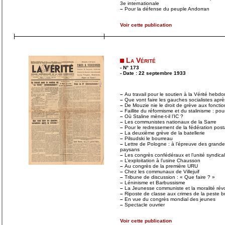
3e internationale
–
Pour la défense du peuple Andorran
Voir cette publication
La Vérité
- N° 173
- Date : 22 septembre 1933
–
Au travail pour le soutien à la Vérité hebd
–
Que vont faire les gauches socialistes après
–
De Mouzie nie le droit de grève aux fonctio
–
Faillite du réformisme et du stalinisme : pou
–
Où Staline mène-t-il l’IC ?
–
Les communistes nationaux de la Sarre
–
Pour le redressement de la fédération posta
–
La deuxième grève de la batellerie
–
Pilsudski le bourreau
–
Lettre de Pologne : à l’épreuve des grand
paysans
–
Les congrès confédéraux et l’unité syndica
–
L’exploitation à l’usine Chausson
–
Au congrès de la première URU
–
Chez les communaux de Villejuif
–
Tribune de discussion : « Que faire ? »
–
Léninisme et Barbussisme
–
La Jeunesse communiste et la moralité révo
–
Riposte de classe aux crimes de la peste b
–
En vue du congrès mondial des jeunes
–
Spectacle ouvrier
Voir cette publication