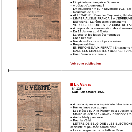
–
L’impérialisme français a l’épreuve
–
A défaut d’arguments !
–
L’« insurrection » du 7 Novembre 1927 pa
–
Mouchard de qui ?
–
ALLEMAGNE : Brandler, Seydewitz, Urbahn
–
L’IMPERIALISME FRANCAIS A L’EPREUV
–
ESPAGNE : La répression permanente
–
VOIX DES DEPORTES : LA CRISE DE LA
–
A propos de Ia manifestation des chômeur
–
Du 12 Janvier au 4 février
–
La crise et Ies Iuttes économiques
–
Chez Renault
–
Nos difficultés ne sont pas résolues
–
Responsabilités
–
EN REPONSE AUX FERRAT ! Enracinons le 
–
DANS LES CHARENTES : BOURCEFRANC
–
Une Réunion a Puteaux
Voir cette publication
La Vérité
- N° 129
- Date : 20 octobre 1932
–
A bas la répression impérialiste ! Amnistie 
–
Herriot lance son attaque
–
Les thèses du XIIe Plenum et la question s
–
Staline se défend : Zinoviev, Kamenev, etc
–
André Marty poursuivit
–
Pour la Vérité
–
LETTRE DE BELGIQUE : LES ÉLECTION
socialiste et poussée communiste
–
Les enseignements de l’affaire Celor