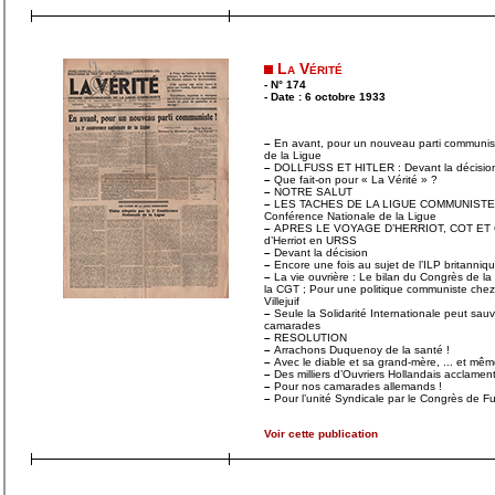
La Vérité
- N° 174
- Date : 6 octobre 1933
–
En avant, pour un nouveau parti communist
de la Ligue
–
DOLLFUSS ET HITLER : Devant la décisio
–
Que fait-on pour « La Vérité » ?
–
NOTRE SALUT
–
LES TACHES DE LA LIGUE COMMUNISTE : T
Conférence Nationale de la Ligue
–
APRES LE VOYAGE D’HERRIOT, COT ET Cie :
d’Herriot en URSS
–
Devant la décision
–
Encore une fois au sujet de l’ILP britanniq
–
La vie ouvrière : Le bilan du Congrès de l
la CGT ; Pour une politique communiste chez 
Villejuif
–
Seule la Solidarité Internationale peut sauve
camarades
–
RESOLUTION
–
Arrachons Duquenoy de la santé !
–
Avec le diable et sa grand-mère, ... et mêm
–
Des milliers d’Ouvriers Hollandais acclament
–
Pour nos camarades allemands !
–
Pour l’unité Syndicale par le Congrès de F
Voir cette publication