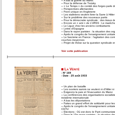
–
A bas la guerre du Maroc
–
Pour la défense de Trotsky
–
« Le Temps » du comité des forges parle d
–
Perspectives allemandes
–
Front unique en Angleterre
–
Les staliniens veulent livrer la Sarre à Hitler
–
Sur le problème des nouveaux partis
–
Pour la démocratie syndicale : des tissus
–
Encore un « ami » de L’URSS : Le marécha
–
Le Ligue chez les anciens combattants
–
Lettre d’Espagne
–
Dans le rayon parisien : la situation des or
–
Après le congrès de l’enseignement unitaire
–
Le fascisme en France : l’agitation des contr
couches moyennes
–
Projet de thèse sur la question syndi­cale 
Voir cette publication
La Vérité
- N° 169
- Date : 25 août 1933
–
Un plan de bataille
–
Les ouvriers sarrois ne veulent ni d’Hitler n
–
Exigeons la paix et l’évacuation du Maroc
–
La conférences des organisations socialist
troisième internationale
–
A bas les déportations
–
Faites un grand effort de solidarité pour l
–
Après le congrès de l’enseignement unitaire :
CGTU
–
Elections : Où est donc le Parti communist
–
Dans le 15e rayon parisien : la situation de