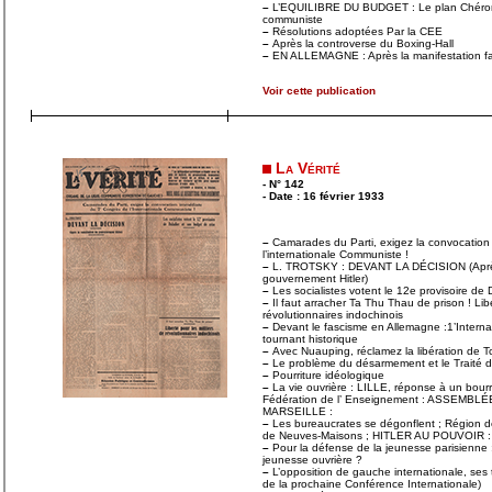
–
L’EQUILIBRE DU BUDGET : Le plan Chéron-B
communiste
–
Résolutions adoptées Par la CEE
–
Après la controverse du Boxing-Hall
–
EN ALLEMAGNE : Après la manifestation fas
Voir cette publication
La Vérité
- N° 142
- Date : 16 février 1933
–
Camarades du Parti, exigez la convocatio
l’internationale Communiste !
–
L. TROTSKY : DEVANT LA DÉCISION (Après 
gouvernement Hitler)
–
Les socialistes votent le 12e provisoire de 
–
Il faut arracher Ta Thu Thau de prison ! Libe
révolutionnaires indochinois
–
Devant le fascisme en Allemagne :1’Intern
tournant historique
–
Avec Nuauping, réclamez la libération de T
–
Le problème du désarmement et le Traité de
–
Pourriture idéologique
–
La vie ouvrière : LILLE, réponse à un bourr
Fédération de l’ Enseignement : ASSEMBL
MARSEILLE :
–
Les bureaucrates se dégonflent ; Région de
de Neuves-Maisons ; HITLER AU POUVOIR : N
–
Pour la défense de la jeunesse parisienne :
jeunesse ouvrière ?
–
L’opposition de gauche internationale, ses
de la prochaine Conférence Internationale)