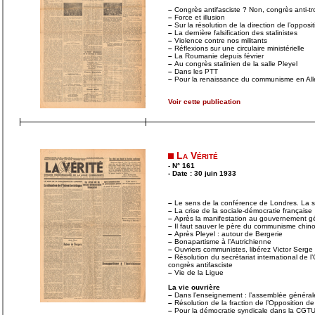
–
Congrès antifasciste ? Non, congrès anti-tro
–
Force et illusion
–
Sur la résolution de la direction de l’oppos
–
La dernière falsification des stalinistes
–
Violence contre nos militants
–
Réflexions sur une circulaire ministérielle
–
La Roumanie depuis février
–
Au congrès stalinien de la salle Pleyel
–
Dans les PTT
–
Pour la renaissance du communisme en Al
Voir cette publication
La Vérité
- N° 161
- Date : 30 juin 1933
–
Le sens de la conférence de Londres. La si
–
La crise de la sociale-démocratie française
–
Après la manifestation au gouvernement gé
–
Il faut sauver le père du communisme chino
–
Après Pleyel : autour de Bergerie
–
Bonapartisme à l’Autrichienne
–
Ouvriers communistes, libérez Victor Serge
–
Résolution du secrétariat international de l
congrès antifasciste
–
Vie de la Ligue
La vie ouvrière
–
Dans l’enseignement : l’assemblée générale
–
Résolution de la fraction de l’Opposition d
–
Pour la démocratie syndicale dans la CGT