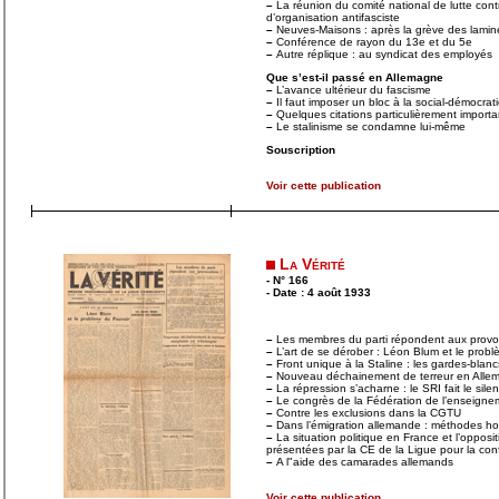
–
La réunion du comité national de lutte cont
d’organisation antifasciste
–
Neuves-Maisons : après la grève des lamin
–
Conférence de rayon du 13e et du 5e
–
Autre réplique : au syndicat des employés
Que s’est-il passé en Allemagne
–
L’avance ultérieur du fascisme
–
Il faut imposer un bloc à la social-démocrat
–
Quelques citations particulièrement import
–
Le stalinisme se condamne lui-même
Souscription
Voir cette publication
La Vérité
- N° 166
- Date : 4 août 1933
–
Les membres du parti répondent aux provoc
–
L’art de se dérober : Léon Blum et le prob
–
Front unique à la Staline : les gardes-bla
–
Nouveau déchainement de terreur en Alle
–
La répression s’acharne : le SRI fait le sil
–
Le congrès de la Fédération de l’enseigne
–
Contre les exclusions dans la CGTU
–
Dans l’émigration allemande : méthodes h
–
La situation politique en France et l’oppos
présentées par la CE de la Ligue pour la con
–
A l"aide des camarades allemands
Voir cette publication