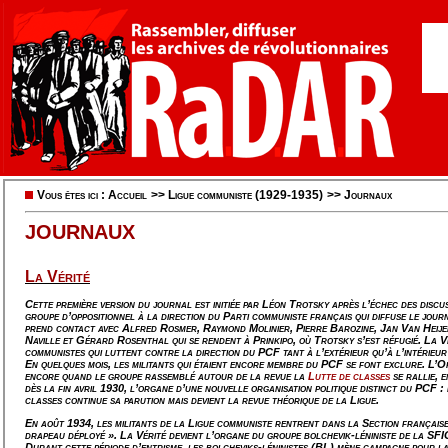
Vous êtes ici :
Accueil
>>
Ligue communiste (1929-1935)
>>
Journaux
JOURNAUX
La Vérité
Cette première version du journal est initiée par Léon Trotsky après l’échec des discus
groupe d’oppositionnel à la direction du Parti communiste français qui diffuse le jou
prend contact avec Alfred Rosmer, Raymond Molinier, Pierre Barozine, Jan Van Heije
Naville et Gérard Rosenthal qui se rendent à Prinkipo, où Trotsky s’est réfugié.
La V
communistes qui luttent contre la direction du PCF tant à l’extérieur qu’à l’intérieur 
En quelques mois, les militants qui étaient encore membre du PCF se font exclure. L’O
encore quand le groupe rassemblé autour de la revue la
Lutte de classes
se rallie, 
dès la fin avril 1930, l’organe d’une nouvelle organisation politique distinct du PCF 
classes
continue sa parution mais devient la revue théorique de la Ligue.
En août 1934, les militants de la Ligue communiste rentrent dans la Section française
drapeau déployé ».
La Vérité
devient l’organe du groupe bolchevik-léniniste de la SFI
Durant cette période d’entrisme, les bolcheviks-léninistes (BL) mène campagne pour la