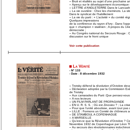
–
Bruit et réalités au sujet d’une prochaine am
–
Aperçu sur le développement économique 
–
LETTRE d’ANGLETERRE Dans le Lancashire 
–
La vie ouvrière : Chez les cheminots. La si
Dans le syndicat de l’habillement
–
La vie du parti : « L’activité » du comité rég
Quelques impressions
de la conférence du rayon d’Ivry ; Dans l’oppos
que « champion » stalinien ; A propos du 14
démocratie ;
–
Au Congrès national du Secours Rouge : 
discussion sur le front unique
Voir cette publication
La Vérité
- N° 133
- Date : 8 décembre 1932
–
Trotsky défend la révolution d’Octobre deva
–
Déclaration adoptée par la Commission Exéc
de Trotsky
–
Aux camarades du Parti :Que pensez-vous de
–
A nos lecteurs
–
UN FILM PARLANT DE PROPAGANDE
–
EN U. R. S. S. : Où est Zinoviev ? ; La crise 
–
Pour que l’unité aboutisse, avant tout pas
–
LILLE : Formons un Comité de chômeurs ac
–
DE STAMBOUL A COPENHAGUE
–
A MARSEILLE
–
Qu’est-ce que la Révolution d’Octobre ? Co
Novembre 1932 de Copenhague par Léon
–
Au secours des révolutionnaires indochinois 