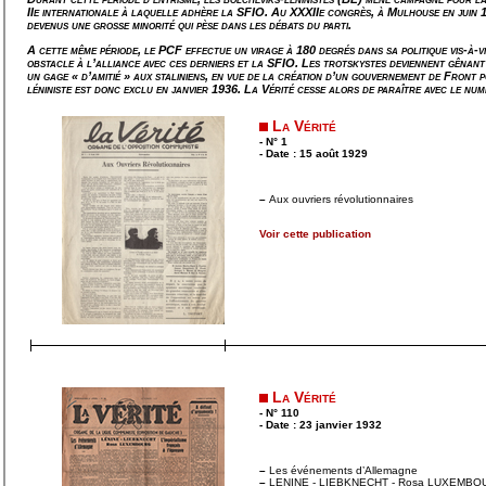
IIe internationale à laquelle adhère la SFIO. Au XXXIIe congrès, à Mulhouse en juin 1
devenus une grosse minorité qui pèse dans les débats du parti.
A cette même période, le PCF effectue un virage à 180 degrés dans sa politique vis-à-vi
obstacle à l’alliance avec ces derniers et la SFIO. Les trotskystes deviennent gênan
un gage « d’amitié » aux staliniens, en vue de la création d’un gouvernement de Front 
léniniste est donc exclu en janvier 1936.
La Vérité
cesse alors de paraître avec le num
La Vérité
- N° 1
- Date : 15 août 1929
–
Aux ouvriers révolutionnaires
Voir cette publication
La Vérité
- N° 110
- Date : 23 janvier 1932
–
Les événements d’Allemagne
–
LENINE - LIEBKNECHT - Rosa LUXEMB