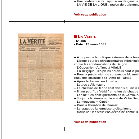
–
Une conférence de I’opposition de gauche 
–
LA VIE DE LA LIGUE : région de parisienne
Voir cette publication
La Vérité
- N° 155
- Date : 19 mars 1933
–
A propos de la politique extérieur de la bure
–
Liberté pour les révolutionnaires indochinois 
contre les condamnations de Saïgon
–
L’Opposition s’affirme à Villejuif
–
En Belgique : les pleins pouvoirs sont la p
–
Pour la préparation du congrès de Muzenb
l’industrie staliniste des "Amis de l’URSS"
–
Après le 1er mai en Autriche
–
Lettres d’Allemagne
–
Le chemins de fer de l’est chinois au main 
–
Il faut pour "La Vérité" un effort de chaque 
–
Lénine : les enseignements de la Commune
–
Toujours le silence sur le sort de Victor Ser
–
Le mouvement Citroën
–
Pour la libération de Gramsci
–
Le statut de la jeunesse prolétarienne
–
Marseille : les staliniens déchaîné contre 
Voir cette publication