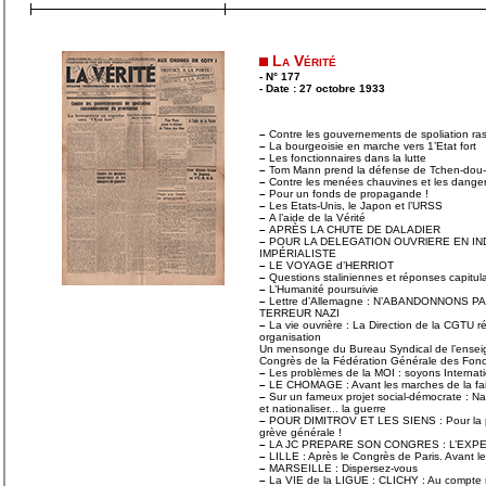
La Vérité
- N° 177
- Date : 27 octobre 1933
–
Contre les gouvernements de spoliation ras
–
La bourgeoisie en marche vers 1’Etat fort
–
Les fonctionnaires dans la lutte
–
Tom Mann prend la défense de Tchen-dou
–
Contre les menées chauvines et les danger
–
Pour un fonds de propagande !
–
Les Etats-Unis, le Japon et l’URSS
–
A l’aide de la Vérité
–
APRÈS LA CHUTE DE DALADIER
–
POUR LA DELEGATION OUVRlERE EN IN
IMPÉRIALISTE
–
LE VOYAGE d’HERRIOT
–
Questions staliniennes et réponses capitul
–
L’Humanité poursuivie
–
Lettre d’Allemagne : N’ABANDONNONS P
TERREUR NAZI
–
La vie ouvrière : La Direction de la CGTU ré
organisation
Un mensonge du Bureau Syndical de l’ensei
Congrès de la Fédération Générale des Fonc
–
Les problèmes de la MOI : soyons Internatio
–
LE CHOMAGE : Avant les marches de la fa
–
Sur un fameux projet social-démocrate : Nat
et nationaliser... la guerre
–
POUR DIMITROV ET LES SIENS : Pour la pr
grève générale !
–
LA JC PREPARE SON CONGRES : L’EXP
–
LILLE : Après le Congrès de Paris. Avant 
–
MARSEILLE : Dispersez-vous
–
La VIE de la LIGUE : CLICHY : Au compte 