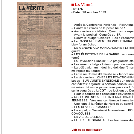
La Vérité
- N° 176
- Date : 20 octobre 1933
–
Après la Conférence Nationale : Recrutons 
–
Contre les crimes de la peste brune !
–
Aux ouvriers socialistes : Quand vous sépar
–
Avant le prochain Congrès du SRI
–
Contre le budget Daladier : Pas d’économies 
–
Le RASSEMBLEMENT DU PROLETARIAT : La 
Livry fut un échec
–
DE GENÈVE A LA MANDCHOURIE : Le prolét
guerre
–
LES ÉLECTIONS DE LA SARRE : un nouveau 
formé
–
La Révolution Cubaine : Le programme stali
–
Les mineurs belges lutteront pour de meille
–
La délégation en Indochine doit-être l’émana
métropole tout entier
–
Lettre au Comité d’Amnistie aux Indochinoi
–
La vie ouvrière : CHEZ LES FONCTIONNAIRE
larges ; SUR L’UNITE SYNDICALE : un résultat
confédérale organise la scission dans la CGTU
minorités ; Nous ne permettrons pas cela ! 
sur le congrès de la CGT ; Le lock-out de Du
–
Pour le soutien des camarades en Allemag
–
POUR UNE NOUVELLE INTERNATIONALE
JEUNESSE : Vers une conférence internatio
–
Une lettre à la région du Nord et au comité
–
LES REVUES : "MASSES"
–
Un appel du Secrétariat International 
COACCUSÉS !
–
LA VIE DE LA LIGUE
–
LETTRE DE SHANGAI : Les bourreaux du 
Voir cette publication