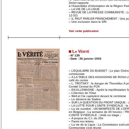
Doriot rapporte
à l’Assemblée d’information de la Région Pari
–
LA VIE DE LA LIGUE
–
REVUE DE LA PRESSE COMMUNISTE : Les c
12-32)
–
IL FAUT PARLER FRANCHEMENT : Une poi
–
Une exclusion dans le SRI
Voir cette publication
La Vérité
- N° 139
- Date : 26 janvier 1933
–
L’EQUILIBRE DU BUDGET : Le plan Chéron-B
communiste
–
A LA TABLE DES ASSASSINS DE ROSA LU
café du centre
–
L. TROTSKY : le danger de Thermidor. A pr
Comité Central du PCR
–
EN ALLEMAGNE : Après la manifestation fas
–
L’élection de l’Oise
–
Well et Cie capitulent devant le centrisme
–
Le démenti de Staline
–
SUR LA QUESTION DU FRONT UNIQUE : une
–
LA LUTTE POUR L’UNITE SYNDICALE : la g
–
La vie ouvrière : UN MANIFESTE DE L’OPP
en Belgique ; La semaine de 40 heures ;
L’UNITE SYNDICALE : Unité ou triage ;
–
A propos du C.I. du 20e
–
Parmi nos lettres
–
La vie de la Ligue : La Commission exécutiv
Communiste s’est réunie