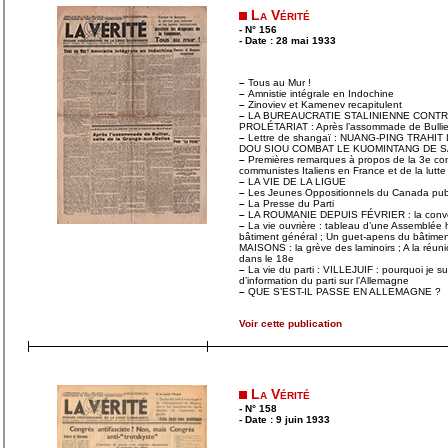
La Vérité
- N° 156
- Date : 28 mai 1933
–
Tous au Mur !
–
Amnistie intégrale en Indochine
–
Zinoviev et Kamenev recapitulent
–
LA BUREAUCRATIE STALINIENNE CONTRE
PROLÉTARIAT : Après l’assommade de Bullier,
–
Lettre de shangaï : NUANG-PING TRAHI
DOU SIOU COMBAT LE KUOMINTANG DE S
–
Premières remarques à propos de la 3e co
communistes Italiens en France et de la lutte 
–
LA VIE DE LA LIGUE
–
Les Jeunes Oppositionnels du Canada p
–
La Presse du Parti
–
LA ROUMANIE DEPUIS FÉVRIER : la convers
–
La vie ouvrière : tableau d’une Assemblée h
bâtiment général ; Un guet-apens du bâtim
MAISONS : la grève des laminoirs ; A la réun
dans le 18e
–
La vie du parti : VILLEJUIF : pourquoi je s
d’information du parti sur l’Allemagne
–
QUE S’EST-IL PASSE EN ALLEMAGNE ?
Voir cette publication
La Vérité
- N° 158
- Date : 9 juin 1933