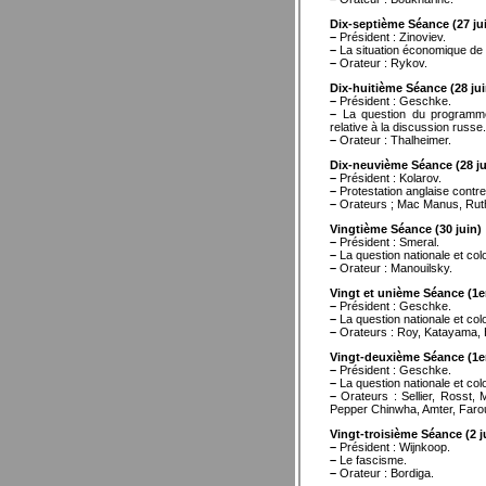
Dix-septième Séance (27 ju
–
Président : Zinoviev.
–
La situation économique de l
–
Orateur : Rykov.
Dix-huitième Séance (28 jui
–
Président : Geschke.
–
La question du programme (
relative à la discussion russe
–
Orateur : Thalheimer.
Dix-neuvième Séance (28 ju
–
Président : Kolarov.
–
Protestation anglaise contre 
–
Orateurs ; Mac Manus, Ruth
Vingtième Séance (30 juin)
–
Président : Smeral.
–
La question nationale et colo
–
Orateur : Manouilsky.
Vingt et unième Séance (1er 
–
Président : Geschke.
–
La question nationale et colo
–
Orateurs : Roy, Katayama, B
Vingt-deuxième Séance (1er 
–
Président : Geschke.
–
La question nationale et colon
–
Orateurs : Sellier, Rosst,
Pepper Chinwha, Amter, Faro
Vingt-troisième Séance (2 ju
–
Président : Wijnkoop.
–
Le fascisme.
–
Orateur : Bordiga.