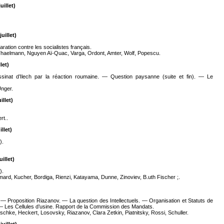
uillet)
uillet)
ration contre les socialistes français.
 Thaelmann, Nguyen Aï-Quac, Varga, Ordont, Amter, Wolf, Popescu.
let)
ssinat d’Ilech par la réaction roumaine. — Question paysanne (suite et fin). — Le
Unger.
illet)
rt..
llet)
).
illet)
).
mard, Kucher, Bordiga, Rienzi, Katayama, Dunne, Zinoviev, B.uth Fischer ;.
. — Proposition Riazanov. — La question des Intellectuels. — Organisation et Statuts de
 — Les Cellules d’usine. Rapport de la Commission des Mandats.
hke, Heckert, Losovsky, Riazanov, Clara Zetkin, Piatnitsky, Rossi, Schuller.