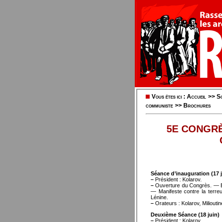
Vous êtes ici :
Accueil
>>
So
communiste
>>
Brochures
5E CONGRÈ
Séance d’inauguration (17 j
–
Président : Kolarov.
–
Ouverture du Congrès. — Ele
— Manifeste contre la terre
Lénine.
–
Orateurs : Kolarov, Miliouti
Deuxième Séance (18 juin)
–
Président : Kolarov.