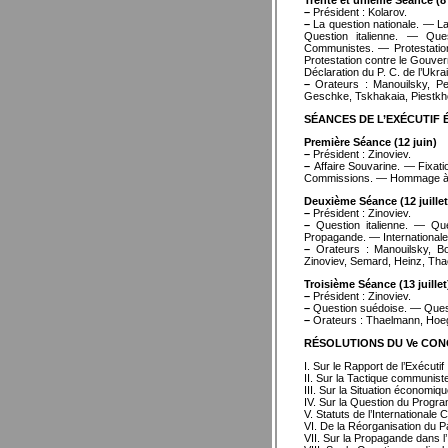
Trente et unième Séance (8 j
–
Président : Kolarov.
–
La question nationale. — L
Question italienne. — Qu
Communistes. — Protestatio
Protestation contre le Gouve
Déclaration du P. C. de l’Ukr
–
Orateurs : Manouilsky, Pep
Geschke, Tskhakaia, Piestkhow
SÉANCES DE L’EXÉCUTIF 
Première Séance (12 juin)
–
Président : Zinoviev.
–
Affaire Souvarine. — Fixati
Commissions. — Hommage à l
Deuxième Séance (12 juillet
–
Président : Zinoviev.
–
Question italienne. — Ques
Propagande. — Internationale
–
Orateurs : Manouilsky, Bo
Zinoviev, Semard, Heinz, Th
Troisième Séance (13 juillet
–
Président : Zinoviev.
–
Question suédoise. — Ques
–
Orateurs : Thaelmann, Hoeg
RÉSOLUTIONS DU Ve CO
I. Sur le Rapport de l’Exécutif
II. Sur la Tactique communist
III. Sur la Situation économiq
IV. Sur la Question du Prog
V. Statuts de l’International
VI. De la Réorganisation du Pa
VII. Sur la Propagande dans l’