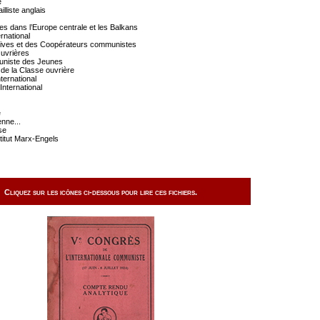
e
lliste anglais
les dans l’Europe centrale et les Balkans
ernational
atives et des Coopérateurs communistes
Ouvrières
muniste des Jeunes
 de la Classe ouvrière
ternational
International
e
enne...
se
stitut Marx-Engels
Cliquez sur les icônes ci-dessous pour lire ces fichiers.