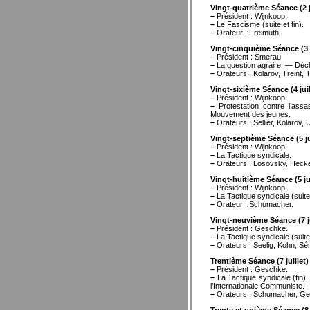
Vingt-quatrième Séance (2 j
–
Président : Wijnkoop.
–
Le Fascisme (suite et fin).
–
Orateur : Freimuth.
Vingt-cinquième Séance (3 j
–
Président : Smerau
–
La question agraire. — Décla
–
Orateurs : Kolarov, Treint,
Vingt-sixième Séance (4 juil
–
Président : Wijnkoop.
–
Protestation contre l’assa
Mouvement des jeunes.
–
Orateurs : Sellier, Kolarov, 
Vingt-septième Séance (5 ju
–
Président : Wijnkoop.
–
La Tactique syndicale.
–
Orateurs : Losovsky, Hecke
Vingt-huitième Séance (5 jui
–
Président : Wijnkoop.
–
La Tactique syndicale (suite
–
Orateur : Schumacher.
Vingt-neuvième Séance (7 ju
–
Président : Geschke.
–
La Tactique syndicale (suite
–
Orateurs : Seelig, Kohn, Sé
Trentième Séance (7 juillet)
–
Président : Geschke.
–
La Tactique syndicale (fin)
l’Internationale Communiste.
–
Orateurs : Schumacher, Gesc