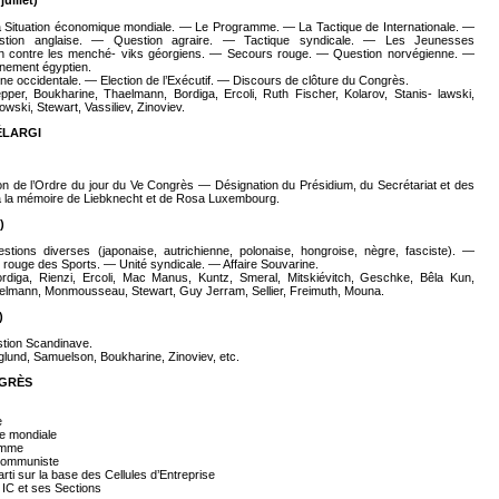
uillet)
a Situation économique mondiale. — Le Programme. — La Tactique de Internationale. —
estion anglaise. — Question agraire. — Tactique syndicale. — Les Jeunesses
n contre les menché- viks géorgiens. — Secours rouge. — Question norvégienne. —
rnement égyptien.
aine occidentale. — Election de l’Exécutif. — Discours de clôture du Congrès.
per, Boukharine, Thaelmann, Bordiga, Ercoli, Ruth Fischer, Kolarov, Stanis- lawski,
ski, Stewart, Vassiliev, Zinoviev.
ÉLARGI
on de l’Ordre du jour du Ve Congrès — Désignation du Présidium, du Secrétariat et des
a mémoire de Liebknecht et de Rosa Luxembourg.
)
tions diverses (japonaise, autrichienne, polonaise, hongroise, nègre, fasciste). —
 rouge des Sports. — Unité syndicale. — Affaire Souvarine.
rdiga, Rienzi, Ercoli, Mac Manus, Kuntz, Smeral, Mitskiévitch, Geschke, Bêla Kun,
aelmann, Monmousseau, Stewart, Guy Jerram, Sellier, Freimuth, Mouna.
)
tion Scandinave.
lund, Samuelson, Boukharine, Zinoviev, etc.
NGRÈS
e
ue mondiale
ramme
e Communiste
rti sur la base des Cellules d’Entreprise
 IC et ses Sections