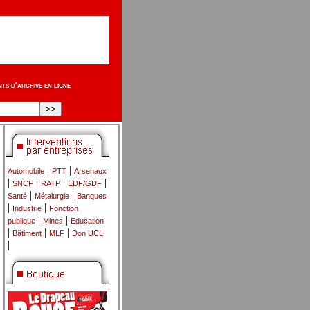
s d'archive en ligne
|
|
Automobile
PTT
Arsenaux
|
|
|
|
SNCF
RATP
EDF/GDF
|
|
Santé
Métalurgie
Banques
|
|
Industrie
Fonction
|
|
publique
Mines
Education
|
|
|
Bâtiment
MLF
Don UCL
|