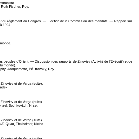
ommuniste.
, Ruth Fischer, Roy.
r et du règlement du Congrès. — Election de la Commission des mandats. — Rapport sur
 à 1924.
 monde.
s peuples d’Orient. — Discussion des rapports de Zinoviev (Activité de l’Exécutif) et de
 du monde).
rphy, Jacquemotte, Pé- trovsky, Roy.
inoviev et de Varga (suite).
Radek.
inoviev et de Varga (suite).
nzel, Bochkovitch, Hrsel.
inoviev et de Varga (suite).
 Aï-Quac, Thalheimer, Kleine.
inoviev et de Varga (suite).