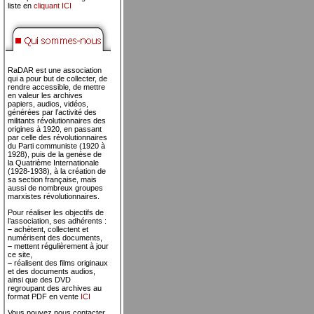
liste en
cliquant ICI
RaDAR est une association
qui a pour but de collecter, de
rendre accessible, de mettre
en valeur les archives
papiers, audios, vidéos,
générées par l’activité des
militants révolutionnaires des
origines à 1920, en passant
par celle des révolutionnaires
du Parti communiste (1920 à
1928), puis de la genèse de
la Quatrième Internationale
(1928-1938), à la création de
sa section française, mais
aussi de nombreux groupes
marxistes révolutionnaires.
Pour réaliser les objectifs de
l’association, ses adhérents :
–
achètent, collectent et
numérisent des documents,
–
mettent régulièrement à jour
ce site,
–
réalisent des films originaux
et des documents audios,
ainsi que des DVD
regroupant des archives au
format PDF en vente
ICI
Vous pouvez nous contacter