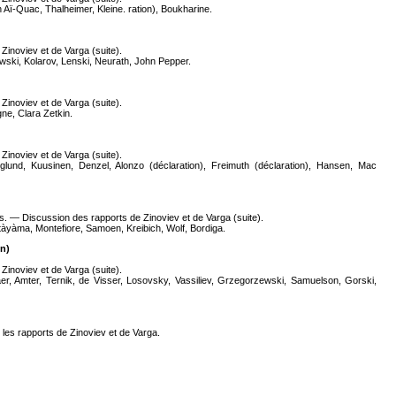
Aï-Quac, Thalheimer, Kleine. ration), Boukharine.
inoviev et de Varga (suite).
wski, Kolarov, Lenski, Neurath, John Pepper.
inoviev et de Varga (suite).
ne, Clara Zetkin.
inoviev et de Varga (suite).
lund, Kuusinen, Denzel, Alonzo (déclaration), Freimuth (déclaration), Hansen, Mac
ens. — Discussion des rapports de Zinoviev et de Varga (suite).
atàyàma, Montefiore, Samoen, Kreibich, Wolf, Bordiga.
n)
inoviev et de Varga (suite).
er, Amter, Ternik, de Visser, Losovsky, Vassiliev, Grzegorzewski, Samuelson, Gorski,
 les rapports de Zinoviev et de Varga.