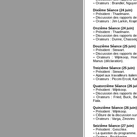
–
Orateurs : Brandler, Nguyen 
Dixième Séance (24 juin)
–
Président : Thaelmann.
–
Discussion des rapports de Z
–
Orateurs : Jim Larkin, Kraje
Onzième Séance (24 juin)
–
Président : Thaelmann.
–
Discussion des rapports de Z
–
Orateurs : Dunne, Chasseig
Douzième Séance (25 juin)
–
Président : Stewart.
–
Discussion des rapports de Z
–
Orateurs : Wijnkoop, Hoeg
Manus (déclaration).
Treizième Séance (25 juin)
–
Président : Stewart.
–
Appel aux travailleurs itali
–
Orateurs : Piccini Ercoli, K
Quatorzième Séance (26 jui
–
Président : Wijnkoop.
–
Discussion des rapports de Z
–
Orateurs : Fried, Buck, Ba
Fiala.
Quinzième Séance (26 juin)
–
Président : Wijnkoop.
–
Clôture de la discussion sur
–
Orateurs : Varga, Zinoviev.
Seizième Séance (27 juin)
–
Président : Geschke.
–
La question du programme.
–
Orateur : Boukharine.