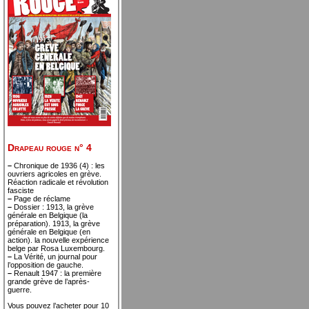
Drapeau rouge n° 4
–
Chronique de 1936 (4) : les
ouvriers agricoles en grève.
Réaction radicale et révolution
fasciste
–
Page de réclame
–
Dossier : 1913, la grève
générale en Belgique (la
préparation). 1913, la grève
générale en Belgique (en
action). la nouvelle expérience
belge par Rosa Luxembourg.
–
La Vérité, un journal pour
l’opposition de gauche.
–
Renault 1947 : la première
grande grève de l’après-
guerre.
Vous pouvez l’acheter pour 10