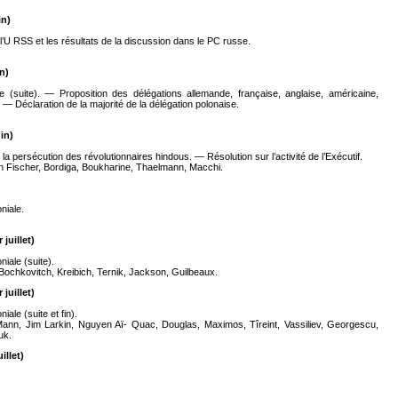
in)
’U RSS et les résultats de la discussion dans le PC russe.
n)
suite). — Proposition des délégations allemande, française, anglaise, américaine,
. — Déclaration de la majorité de la délégation polonaise.
in)
la persécution des révolutionnaires hindous. — Résolution sur l’activité de l’Exécutif.
 Fischer, Bordiga, Boukharine, Thaelmann, Macchi.
niale.
juillet)
niale (suite).
ochkovitch, Kreibich, Ternik, Jackson, Guilbeaux.
juillet)
iale (suite et fin).
 Mann, Jim Larkin, Nguyen Aï- Quac, Douglas, Maximos, Tîreint, Vassiliev, Georgescu,
uk.
illet)