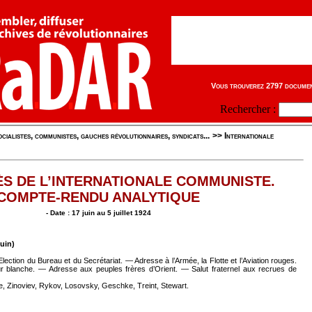
Vous trouverez 2797 document
Rechercher :
cialistes, communistes, gauches révolutionnaires, syndicats...
>>
Internationale
S DE L’INTERNATIONALE COMMUNISTE.
COMPTE-RENDU ANALYTIQUE
- Date : 17 juin au 5 juillet 1924
uin)
ction du Bureau et du Secrétariat. — Adresse à l’Armée, la Flotte et l’Aviation rouges.
ur blanche. — Adresse aux peuples frères d’Orient. — Salut fraternel aux recrues de
ne, Zinoviev, Rykov, Losovsky, Geschke, Treint, Stewart.