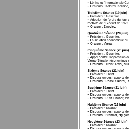
–
Lénine et l’Internationale C
–
Orateurs : Kolarov, Kalinine
Troisième Séance (19 juin)
–
Président : Geschke.
–
Adoption de l’ordre du jou
l’activité de l’Exécutif de 1922
–
Orateur : Zinoviev.
Quatrième Séance (20 juin)
–
Président : Geschke.
–
La situation économique du
–
Orateur : Varga.
Cinquième Séance (20 juin)
–
Président : Geschke.
–
Appel contre l’oppression de
Varga (Situation économique
–
Orateurs : Treint, Rwal, Mu
Sixième Séance (21 juin)
–
Président : Treint.
–
Discussion des rapports de.Z
–
Orateurs : Rossi, Smeral, 
Septième Séance (21 juin)
–
Président : Treint.
–
Discussion des rapports de Z
–
Orateurs : Ruth Fischer, We
Huitième Séance (23 juin)
–
Président : Kolarov.
–
Discussion des rapports de Z
–
Orateurs : Brandler, Nguyen
Neuvième Séance (23 juin)
–
Président : Kolarov.
–
Discussion des rapports de Z