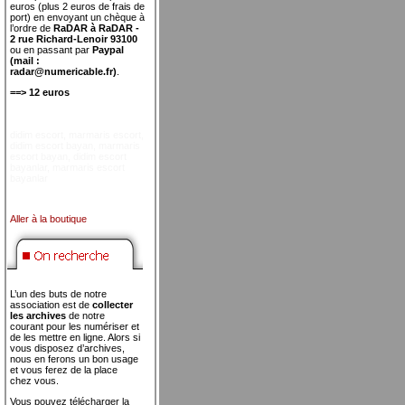
euros (plus 2 euros de frais de
port) en envoyant un chèque à
l’ordre de
RaDAR à RaDAR -
2 rue Richard-Lenoir 93100
ou en passant par
Paypal
(mail :
radar@numericable.fr)
.
==> 12 euros
didim escort
,
marmaris escort
,
didim escort bayan
,
marmaris
escort bayan
,
didim escort
bayanlar
,
marmaris escort
bayanlar
Aller à la boutique
L’un des buts de notre
association est de
collecter
les archives
de notre
courant pour les numériser et
de les mettre en ligne. Alors si
vous disposez d’archives,
nous en ferons un bon usage
et vous ferez de la place
chez vous.
Vous pouvez télécharger la