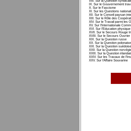
VIII. Sur la Question syndical
IX. Sur le Gouvernement travai
X. Sur le Fascisme
XI. Sur les Questions nationa
XII. Sur le Conseil paysan int
XIII. Sur le Rôle des Coopér
XIV. Sur le Travail parmi les 
XV. Sur l’Internationale Com
XVI. Sur l’Education physique
XVII. Sur le Secours Rouge In
XVIII. Sur le Secours Ouvrier 
XIX. Sur la Question russe
XX. Sur la Question polonaise
XXI. Sur la Question suédois
XXII. Sur la Question norvégi
XXIII. Sur la Question irlandai
XXIV. Sur les Travaux de l’In
XXV. Sur l’Affaire Souvarine