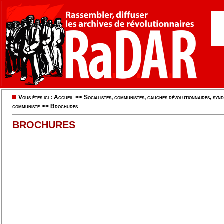
Vous êtes ici :
Accueil
>>
Socialistes, communistes, gauches révolutionnaires, syndi
communiste
>>
Brochures
BROCHURES