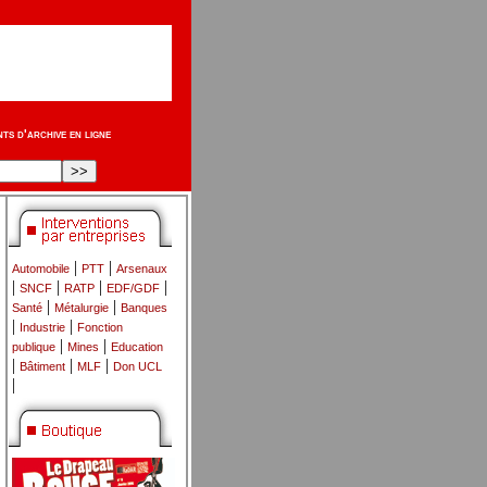
s d'archive en ligne
|
|
Automobile
PTT
Arsenaux
|
|
|
|
SNCF
RATP
EDF/GDF
|
|
Santé
Métalurgie
Banques
|
|
Industrie
Fonction
|
|
publique
Mines
Education
|
|
|
Bâtiment
MLF
Don UCL
|