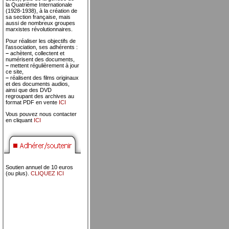
la Quatrième Internationale
(1928-1938), à la création de
sa section française, mais
aussi de nombreux groupes
marxistes révolutionnaires.
Pour réaliser les objectifs de
l’association, ses adhérents :
–
achètent, collectent et
numérisent des documents,
–
mettent régulièrement à jour
ce site,
–
réalisent des films originaux
et des documents audios,
ainsi que des DVD
regroupant des archives au
format PDF en vente
ICI
Vous pouvez nous contacter
en cliquant
ICI
Soutien annuel de 10 euros
(ou plus).
CLIQUEZ ICI