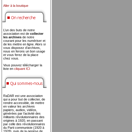
Aller à la boutique
L’un des buts de notre
association est de
collecter
les archives
de notre
courant pour les numériser et
de les mettre en ligne. Alors si
vous disposez d’archives,
nous en ferons un bon usage
et vous ferez de la place
chez vous.
Vous pouvez télécharger la
liste en
cliquant ICI
RaDAR est une association
qui a pour but de collecter, de
rendre accessible, de mettre
en valeur les archives
papiers, audios, vidéos,
générées par l’activité des
militants révolutionnaires des
origines à 1920, en passant
par celle des révolutionnaires
du Parti communiste (1920 à
1928), puis de la genèse de