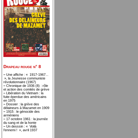
Drapeau rouge n° 8
–
Une affiche : « 1917-1967...
», la Jeunesse communiste
révolutionnaire (1967)
–
Chronique de 1936 (8) : rôle
et action des comités de grève
–
Libération du Vietnam : la
fuite éperdue des américains
en 1975
–
Dossier : la grève des
délaineurs à Mazamet en 1909
–
1915 : le génocide des
arméniens
–
17 octobre 1961 : la journée
du sang et de la honte
–
Un desssin : « Voilà
l’ennemi ! », avril 1937